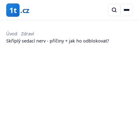
1t
.cz
Úvod
›
Zdraví
›
Skříplý sedací nerv - příčiny + jak ho odblokovat?