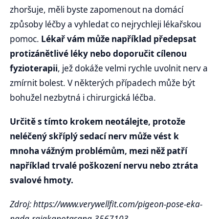
zhoršuje, měli byste zapomenout na domácí
způsoby léčby a vyhledat co nejrychleji lékařskou
pomoc.
Lékař vám může například předepsat
protizánětlivé léky nebo doporučit cílenou
fyzioterapii
, jež dokáže velmi rychle uvolnit nerv a
zmírnit bolest. V některých případech může být
bohužel nezbytná i chirurgická léčba.
Určitě s tímto krokem neotálejte, protože
neléčený skříplý sedací nerv může vést k
mnoha vážným problémům, mezi něž patří
například trvalé poškození nervu nebo ztráta
svalové hmoty.
Zdroj: https://www.verywellfit.com/pigeon-pose-eka-
pada-rajakapotasana-3567103,