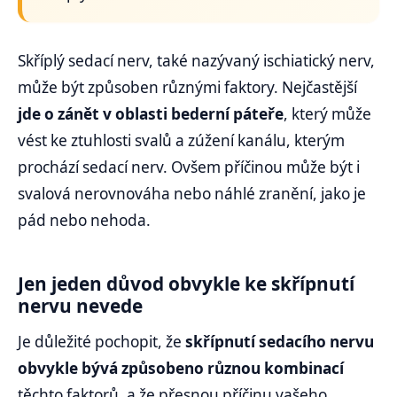
Skříplý sedací nerv, také nazývaný ischiatický nerv,
může být způsoben různými faktory. Nejčastější
jde o zánět v oblasti bederní páteře
, který může
vést ke ztuhlosti svalů a zúžení kanálu, kterým
prochází sedací nerv. Ovšem příčinou může být i
svalová nerovnováha nebo náhlé zranění, jako je
pád nebo nehoda.
Jen jeden důvod obvykle ke skřípnutí
nervu nevede
Je důležité pochopit, že
skřípnutí sedacího nervu
obvykle bývá způsobeno různou kombinací
těchto faktorů, a že přesnou příčinu vašeho