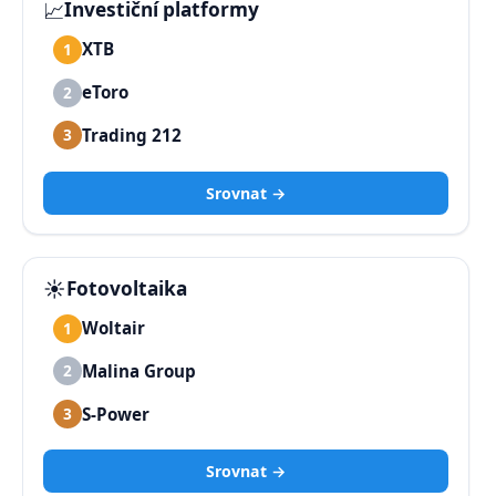
📈
Investiční platformy
XTB
1
eToro
2
Trading 212
3
Srovnat →
☀️
Fotovoltaika
Woltair
1
Malina Group
2
S-Power
3
Srovnat →