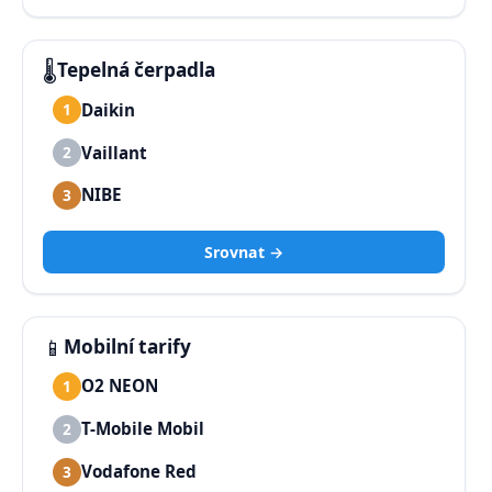
🌡️
Tepelná čerpadla
Daikin
1
Vaillant
2
NIBE
3
Srovnat →
📱
Mobilní tarify
O2 NEON
1
T-Mobile Mobil
2
Vodafone Red
3