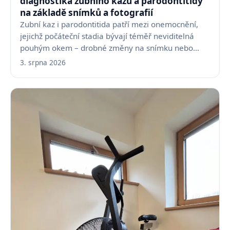
diagnostika zubního kazu a parodontitidy
na základě snímků a fotografií
Zubní kaz i parodontitida patří mezi onemocnění,
jejichž počáteční stadia bývají téměř neviditelná
pouhým okem – drobné změny na snímku nebo
fotografii…
3. srpna 2026