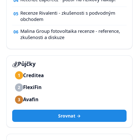
04
Recenze Rivalenti - zkušenosti s podvodným
05
obchodem
Malina Group fotovoltaika recenze - reference,
06
zkušenosti a diskuze
💰
Půjčky
Creditea
1
FlexiFin
2
Avafin
3
Srovnat →