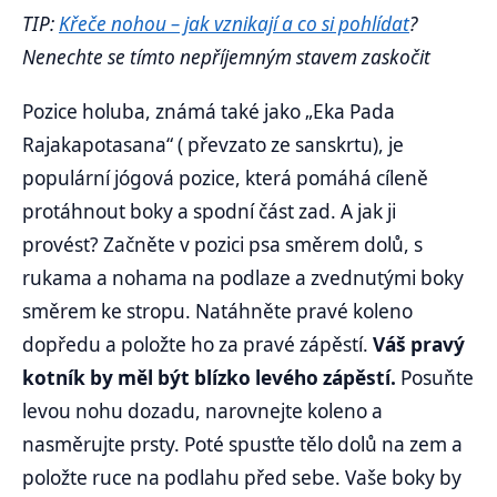
TIP:
Křeče nohou – jak vznikají a co si pohlídat
?
Nenechte se tímto nepříjemným stavem zaskočit
Pozice holuba, známá také jako „Eka Pada
Rajakapotasana“ ( převzato ze sanskrtu), je
populární jógová pozice, která pomáhá cíleně
protáhnout boky a spodní část zad. A jak ji
provést? Začněte v pozici psa směrem dolů, s
rukama a nohama na podlaze a zvednutými boky
směrem ke stropu. Natáhněte pravé koleno
dopředu a položte ho za pravé zápěstí.
Váš pravý
kotník by měl být blízko levého zápěstí.
Posuňte
levou nohu dozadu, narovnejte koleno a
nasměrujte prsty. Poté spusťte tělo dolů na zem a
položte ruce na podlahu před sebe. Vaše boky by