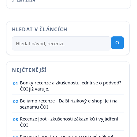
HLEDAT V ČLÁNCÍCH
NEJČTENĚJŠÍ
Bonky recenze a zkušenosti. Jedná se o podvod?
01
ČOI již varuje.
Beliamo recenze - Další rizikový e-shop! Je i na
02
seznamu ČOI
Recenze Joot - zkušenosti zákazníků i vyjádření
03
ČOI
Recenze Lapert.cz - pozor na rizikový nákup!