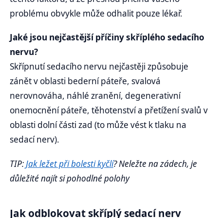
problému obvykle může odhalit pouze lékař.
Jaké jsou nejčastější příčiny skříplého sedacího
nervu?
Skřípnutí sedacího nervu nejčastěji způsobuje
zánět v oblasti bederní páteře, svalová
nerovnováha, náhlé zranění, degenerativní
onemocnění páteře, těhotenství a přetížení svalů v
oblasti dolní části zad (to může vést k tlaku na
sedací nerv).
TIP:
Jak ležet při bolesti kyčlí
? Neležte na zádech, je
důležité najít si pohodlné polohy
Jak odblokovat skříplý sedací nerv