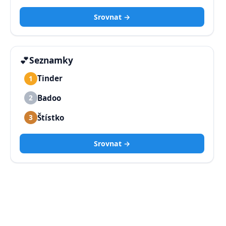
Srovnat →
💕
Seznamky
Tinder
1
Badoo
2
Štístko
3
Srovnat →