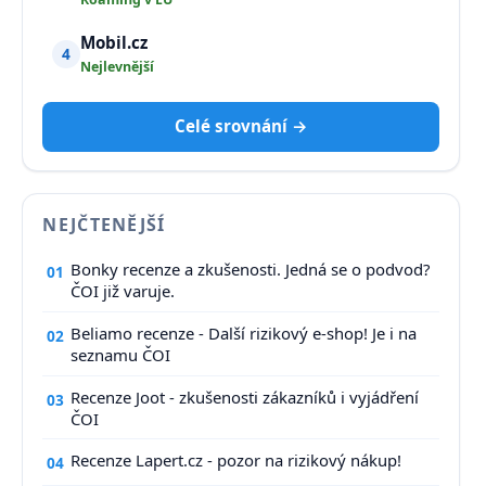
Mobil.cz
4
Nejlevnější
Celé srovnání →
NEJČTENĚJŠÍ
Bonky recenze a zkušenosti. Jedná se o podvod?
01
ČOI již varuje.
Beliamo recenze - Další rizikový e-shop! Je i na
02
seznamu ČOI
Recenze Joot - zkušenosti zákazníků i vyjádření
03
ČOI
Recenze Lapert.cz - pozor na rizikový nákup!
04