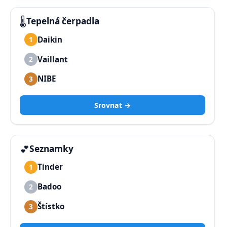
🌡️
Tepelná čerpadla
Daikin
1
Vaillant
2
NIBE
3
Srovnat →
💕
Seznamky
Tinder
1
Badoo
2
Štístko
3