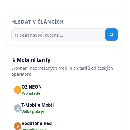
HLEDAT V ČLÁNCÍCH
📱
Mobilní tarify
Srovnání neomezených mobilních tarifů od českých
operátorů.
O2 NEON
1
Pro mladé
T-Mobile Mobil
2
Velké pokrytí
Vodafone Red
3
Roaming v EU