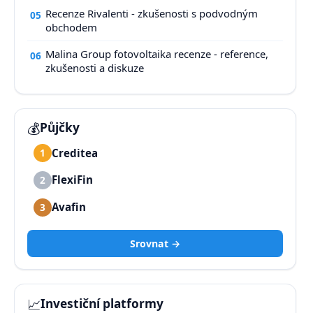
Recenze Rivalenti - zkušenosti s podvodným
05
obchodem
Malina Group fotovoltaika recenze - reference,
06
zkušenosti a diskuze
💰
Půjčky
Creditea
1
FlexiFin
2
Avafin
3
Srovnat →
📈
Investiční platformy