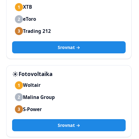
XTB
1
eToro
2
Trading 212
3
Srovnat →
☀️
Fotovoltaika
Woltair
1
Malina Group
2
S-Power
3
Srovnat →