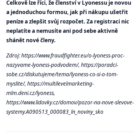
Celkově lze říci, že členství v Lyonessu je novou
a jednoduchou formou, jak při nákupu ušetřit
peníze a zlepšit svůj rozpočet. Za registraci nic
neplatíte a nemusíte ani pod sebe aktivně
shánět nové členy.
Zdroj: https://www.fraudfighter.eu/o-lyoness-proc-
nazyvame-lyoness-podvodem/, https://poradci-
sobe.cz/diskutujeme/tema/lyoness-co-si-o-tom-
myslite/, https://multilevelmarketing-
mlm.deni.cz/lyoness,
https://www.lidovky.cz/domov/pozor-na-nove-slevove-
systemy.A090513_000083_ln_noviny_sko