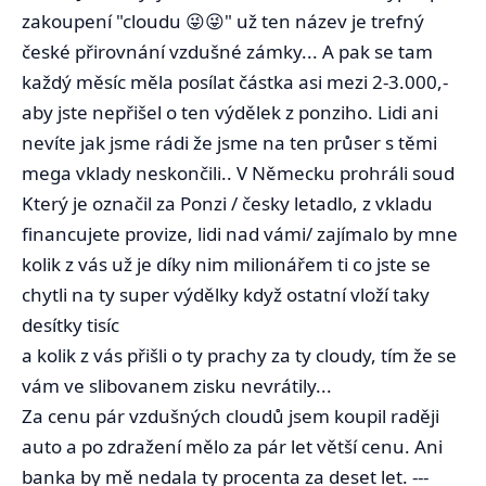
zakoupení "cloudu 😜😜" už ten název je trefný
české přirovnání vzdušné zámky... A pak se tam
každý měsíc měla posílat částka asi mezi 2-3.000,-
aby jste nepřišel o ten výdělek z ponziho. Lidi ani
nevíte jak jsme rádi že jsme na ten průser s těmi
mega vklady neskončili.. V Německu prohráli soud
Který je označil za Ponzi / česky letadlo, z vkladu
financujete provize, lidi nad vámi/ zajímalo by mne
kolik z vás už je díky nim milionářem ti co jste se
chytli na ty super výdělky když ostatní vloží taky
desítky tisíc
a kolik z vás přišli o ty prachy za ty cloudy, tím že se
vám ve slibovanem zisku nevrátily...
Za cenu pár vzdušných cloudů jsem koupil raději
auto a po zdražení mělo za pár let větší cenu. Ani
banka by mě nedala ty procenta za deset let. ---