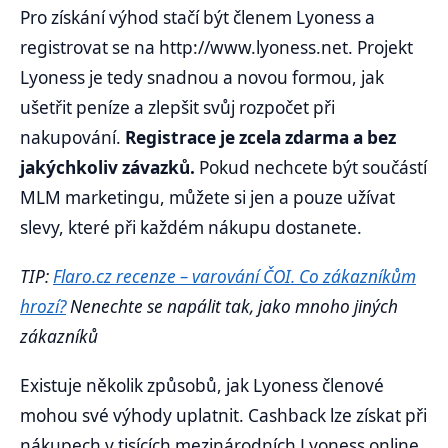
Pro získání výhod stačí být členem Lyoness a
registrovat se na http://www.lyoness.net. Projekt
Lyoness je tedy snadnou a novou formou, jak
ušetřit peníze a zlepšit svůj rozpočet při
nakupování.
Registrace je zcela zdarma a bez
jakýchkoliv závazků.
Pokud nechcete být součástí
MLM marketingu, můžete si jen a pouze užívat
slevy, které při každém nákupu dostanete.
TIP:
Flaro.cz recenze – varování ČOI. Co zákazníkům
hrozí?
Nenechte se napálit tak, jako mnoho jiných
zákazníků
Existuje několik způsobů, jak Lyoness členové
mohou své výhody uplatnit. Cashback lze získat při
nákupech v tisících mezinárodních Lyoness online