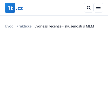
1t
.cz
Úvod
›
Praktické
›
Lyoness recenze - zkušenosti s MLM