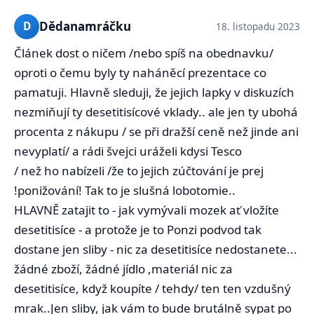
Dědanamráčku
D
18. listopadu 2023
Článek dost o ničem /nebo spíš na obednavku/
oproti o čemu byly ty naháněcí prezentace co
pamatuji. Hlavně sleduji, že jejich lapky v diskuzích
nezmiňují ty desetitisícové vklady.. ale jen ty ubohá
procenta z nákupu / se při dražší ceně než jinde ani
nevyplatí/ a rádi švejci uráželi kdysi Tesco
/ než ho nabízeli /že to jejich zúčtování je prej
!ponižování! Tak to je slušná lobotomie..
HLAVNĚ zatajit to - jak vymývali mozek ať vložíte
desetitisíce - a protože je to Ponzi podvod tak
dostane jen sliby - nic za desetitisíce nedostanete...
žádné zboží, žádné jídlo ,materiál nic za
desetitisíce, když koupíte / tehdy/ ten ten vzdušný
mrak..Jen sliby, jak vám to bude brutálně sypat po