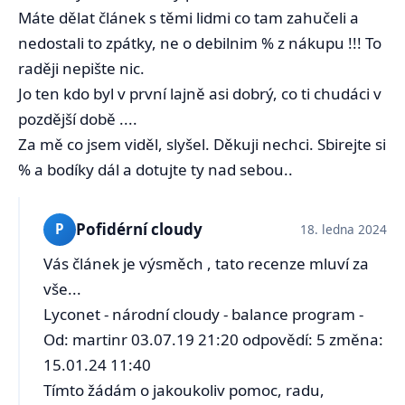
Máte dělat článek s těmi lidmi co tam zahučeli a
nedostali to zpátky, ne o debilnim % z nákupu !!! To
raději nepište nic.
Jo ten kdo byl v první lajně asi dobrý, co ti chudáci v
pozdější době ....
Za mě co jsem viděl, slyšel. Děkuji nechci. Sbirejte si
% a bodíky dál a dotujte ty nad sebou..
Pofidérní cloudy
P
18. ledna 2024
Vás článek je výsměch , tato recenze mluví za
vše...
Lyconet - národní cloudy - balance program -
Od: martinr 03.07.19 21:20 odpovědí: 5 změna:
15.01.24 11:40
Tímto žádám o jakoukoliv pomoc, radu,