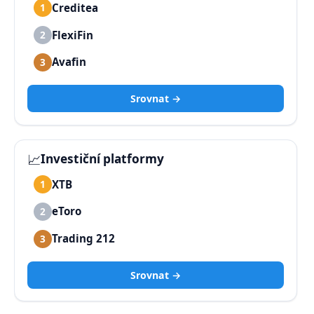
Creditea
1
FlexiFin
2
Avafin
3
Srovnat →
📈
Investiční platformy
XTB
1
eToro
2
Trading 212
3
Srovnat →