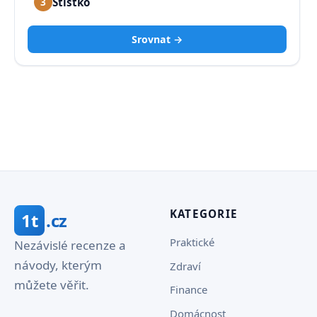
Štístko
3
Srovnat →
KATEGORIE
1t
.cz
Praktické
Nezávislé recenze a
návody, kterým
Zdraví
můžete věřit.
Finance
Domácnost