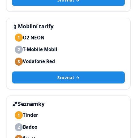
📱
Mobilní tarify
O2 NEON
1
T-Mobile Mobil
2
Vodafone Red
3
Srovnat →
💕
Seznamky
Tinder
1
Badoo
2