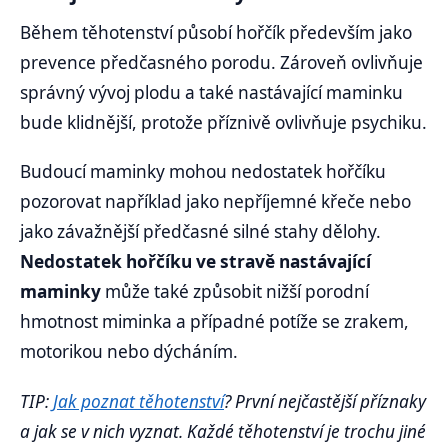
Během těhotenství působí hořčík především jako
prevence předčasného porodu. Zároveň ovlivňuje
správný vývoj plodu a také nastávající maminku
bude klidnější, protože příznivě ovlivňuje psychiku.
Budoucí maminky mohou nedostatek hořčíku
pozorovat například jako nepříjemné křeče nebo
jako závažnější předčasné silné stahy dělohy.
Nedostatek hořčíku ve stravě nastávající
maminky
může také způsobit nižší porodní
hmotnost miminka a případné potíže se zrakem,
motorikou nebo dýcháním.
TIP:
Jak poznat těhotenství
? První nejčastější příznaky
a jak se v nich vyznat. Každé těhotenství je trochu jiné