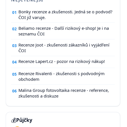
Bonky recenze a zkušenosti. Jedná se o podvod?
01
ČOI již varuje.
Beliamo recenze - Další rizikový e-shop! Je i na
02
seznamu ČOI
Recenze Joot - zkušenosti zákazníků i vyjádření
03
ČOI
Recenze Lapert.cz - pozor na rizikový nákup!
04
Recenze Rivalenti - zkušenosti s podvodným
05
obchodem
Malina Group fotovoltaika recenze - reference,
06
zkušenosti a diskuze
💰
Půjčky