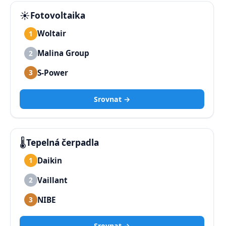
☀️
Fotovoltaika
Woltair
1
Malina Group
2
S-Power
3
Srovnat →
🌡️
Tepelná čerpadla
Daikin
1
Vaillant
2
NIBE
3
Srovnat →