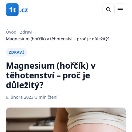
1t
.cz
Úvod
›
Zdraví
›
Magnesium (hořčík) v těhotenství – proč je důležitý?
ZDRAVÍ
Magnesium (hořčík) v
těhotenství – proč je
důležitý?
9. února 2023
•
3 min čtení