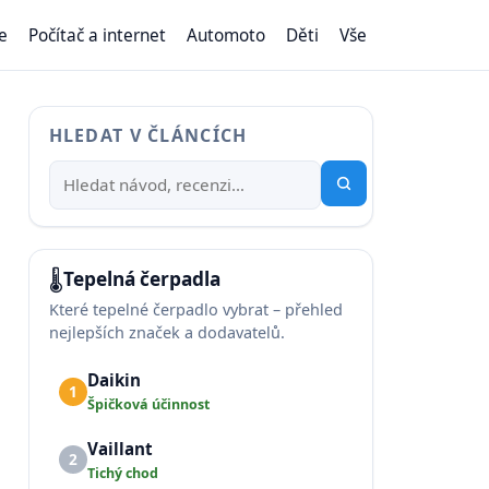
e
Počítač a internet
Automoto
Děti
Vše
HLEDAT V ČLÁNCÍCH
🌡️
Tepelná čerpadla
Které tepelné čerpadlo vybrat – přehled
nejlepších značek a dodavatelů.
Daikin
1
Špičková účinnost
Vaillant
2
Tichý chod