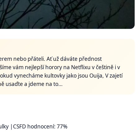
nerem nebo přáteli. Ať už dáváte přednost
me vám nejlepší horory na Netflixu v češtině i v
okud vynecháme kultovky jako jsou Ouija, V zajetí
ně usaďte a jdeme na to…
ulky
|CSFD hodnocení: 77%