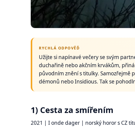
RYCHLÁ ODPOVĚĎ
Užijte si napínavé večery se svým part
duchařině nebo akčním krvákům, přináší
původním znění s titulky. Samozřejmě p
démonů nebo Insidious. Tak se pohodl
1) Cesta za smířením
2021 | I onde dager
| norský horor s CZ tit