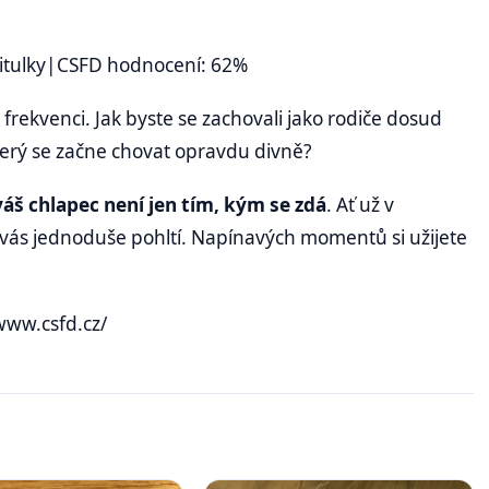
titulky|CSFD hodnocení: 62%
frekvenci. Jak byste se zachovali jako rodiče dosud
erý se začne chovat opravdu divně?
áš chlapec není jen tím, kým se zdá
. Ať už v
 vás jednoduše pohltí. Napínavých momentů si užijete
/www.csfd.cz/