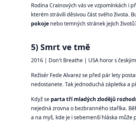
Rodina Crainových vás ve vzpomínkách i p
kterém strávili děsivou část svého života. 
pokoje
nebo temných stránek jejich životů
5) Smrt ve tmě
2016 | Don't Breathe | USA horor s českým
Režisér Fede Alvarez se před pár lety postar
nedostanete. Tak jednoduchá zápletka a p
Když se
parta tří mladých zlodějů rozho
nejedná zrovna o bezbranného staříka. Běh
a na myš, kde je i sebemenší hláska může p