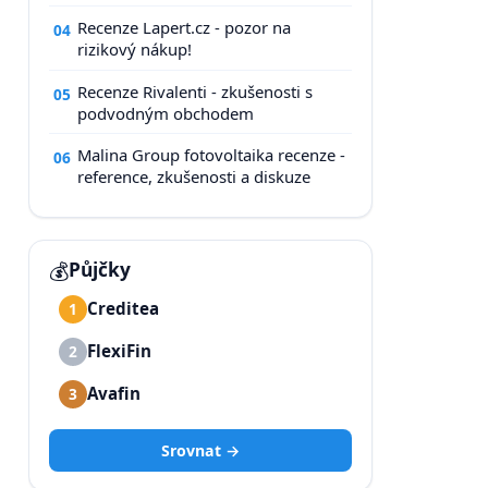
Recenze Lapert.cz - pozor na
04
rizikový nákup!
Recenze Rivalenti - zkušenosti s
05
podvodným obchodem
Malina Group fotovoltaika recenze -
06
reference, zkušenosti a diskuze
💰
Půjčky
Creditea
1
FlexiFin
2
Avafin
3
Srovnat →