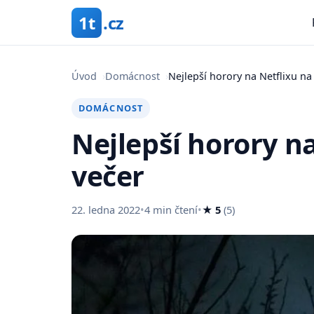
1t
.cz
Úvod
›
Domácnost
›
Nejlepší horory na Netflixu na
DOMÁCNOST
Nejlepší horory n
večer
22. ledna 2022
•
4 min čtení
•
★ 5
(5)