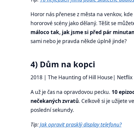
Horor nás přenese z města na venkov, kde 
hororové scény jako dělaný. Těšit se můžet
máloco tak, jak jsme si před pár minuta
sami nebo je pravda někde úplně jinde?
4) Dům na kopci
2018 | The Haunting of Hill House| Netfli
A už je čas na opravdovou pecku.
10 epizo
nečekaných zvratů
. Celkově si je užijete 
poslední sekundy.
Tip:
Jak opravit prasklý display telefonu?