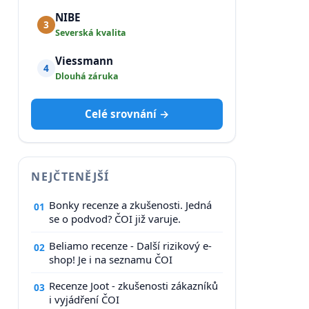
NIBE
3
Severská kvalita
Viessmann
4
Dlouhá záruka
Celé srovnání →
NEJČTENĚJŠÍ
Bonky recenze a zkušenosti. Jedná
01
se o podvod? ČOI již varuje.
Beliamo recenze - Další rizikový e-
02
shop! Je i na seznamu ČOI
Recenze Joot - zkušenosti zákazníků
03
i vyjádření ČOI