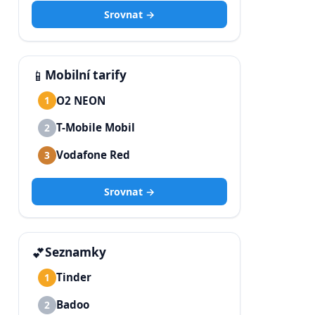
Srovnat →
📱
Mobilní tarify
O2 NEON
1
T-Mobile Mobil
2
Vodafone Red
3
Srovnat →
💕
Seznamky
Tinder
1
Badoo
2