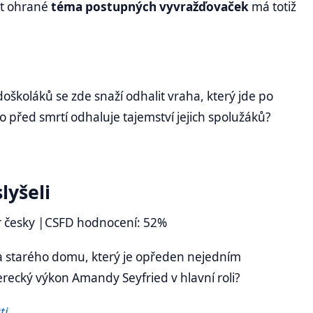
rát ohrané
téma postupných vyvražďovaček
má totiž
oškoláků se zde snaží odhalit vraha, který jde po
kdo před smrtí odhaluje tajemství jejich spolužáků?
lyšeli
r česky
|CSFD hodnocení: 52%
a starého domu, který je opředen nejedním
erecký výkon Amandy Seyfried v hlavní roli?
ti