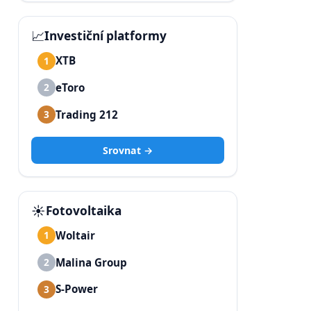
📈
Investiční platformy
XTB
1
eToro
2
Trading 212
3
Srovnat →
☀️
Fotovoltaika
Woltair
1
Malina Group
2
S-Power
3