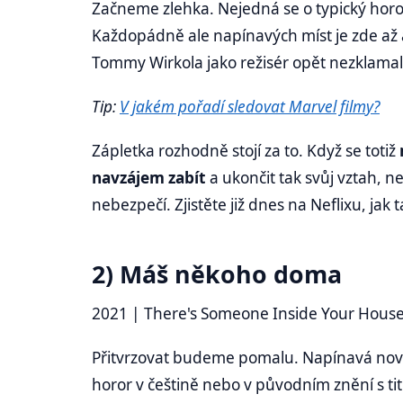
Začneme zlehka. Nejedná se o typický horor, 
Každopádně ale napínavých míst je zde až až
Tommy Wirkola jako režisér opět nezklamal
Tip:
V jakém pořadí sledovat Marvel filmy?
Zápletka rozhodně stojí za to. Když se totiž
navzájem zabít
a ukončit tak svůj vztah, ne
nebezpečí. Zjistěte již dnes na Neflixu, ja
2) Máš někoho doma
2021 | There's Someone Inside Your House 
Přitvrzovat budeme pomalu. Napínavá novink
horor v češtině nebo v původním znění s t