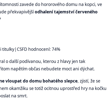
řítomnosti zavede do hororového domu na kopci, ve
Bude překvapivější
odhalení tajemství červeného
?
i titulky|CSFD hodnocení: 74%
al o další podívanou, kterou z hlavy jen tak
řitom napětím občas nebudete moct ani dýchat.
dne vloupat do domu bohatého slepce
, zjistí, že se
em okamžiku se totiž ocitnou uprostřed hry na kočku
oslat na smrt.