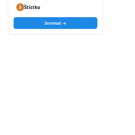
Štístko
3
Srovnat →