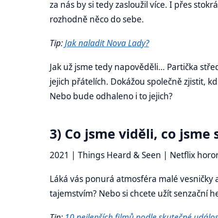
za nás by si tedy zasloužil více. I přes stok
rozhodně něco do sebe.
Tip:
Jak naladit Nova Lady?
Jak už jsme tedy napověděli… Partička střed
jejich přátelích. Dokážou společně zjistit, 
Nebo bude odhaleno i to jejich?
3) Co jsme viděli, co jsme s
2021 | Things Heard & Seen | Netflix horo
Láká vás ponurá atmosféra malé vesničky 
tajemstvím? Nebo si chcete užít senzační h
Tip:
10 nejlepších filmů podle skutečné událos