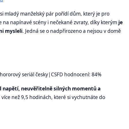
si mladý manželský pár pořídí dům, který je pro
e na napínavé scény i nečekané zvraty, díky kterým
je
mi mysleli
. Jedná se o nadpřirozeno a nejsou v domě
x hororový seriál česky|CSFD hodnocení: 84%
d napětí, neuvěřitelně silných momentů a
ve více než 9,5 hodinách, které si vychutnáte do