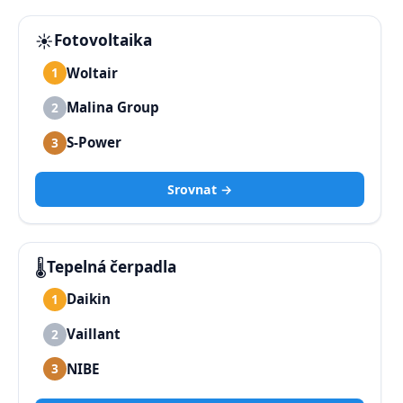
☀️
Fotovoltaika
Woltair
1
Malina Group
2
S-Power
3
Srovnat →
🌡️
Tepelná čerpadla
Daikin
1
Vaillant
2
NIBE
3