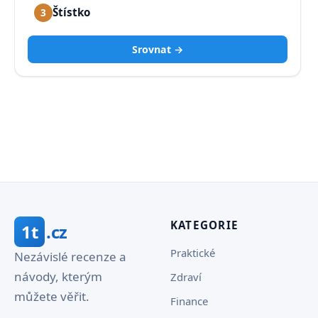
Štístko
3
Srovnat →
KATEGORIE
1t
.cz
Praktické
Nezávislé recenze a
návody, kterým
Zdraví
můžete věřit.
Finance