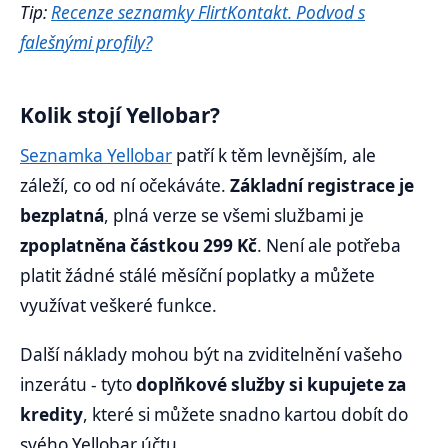
Tip:
Recenze seznamky FlirtKontakt. Podvod s
falešnými profily?
Kolik stojí Yellobar?
Seznamka Yellobar
patří k těm levnějším, ale
záleží, co od ní očekáváte.
Základní registrace je
bezplatná
, plná verze se všemi službami je
zpoplatněna částkou 299 Kč
. Není ale potřeba
platit žádné stálé měsíční poplatky a můžete
využívat veškeré funkce.
Další náklady mohou být na zviditelnění vašeho
inzerátu - tyto
doplňkové služby si kupujete za
kredity
, které si můžete snadno kartou dobít do
svého Yellobar účtu.