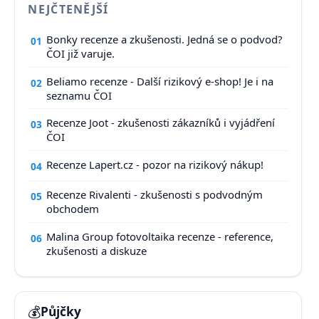
NEJČTENĚJŠÍ
Bonky recenze a zkušenosti. Jedná se o podvod?
01
ČOI již varuje.
Beliamo recenze - Další rizikový e-shop! Je i na
02
seznamu ČOI
Recenze Joot - zkušenosti zákazníků i vyjádření
03
ČOI
Recenze Lapert.cz - pozor na rizikový nákup!
04
Recenze Rivalenti - zkušenosti s podvodným
05
obchodem
Malina Group fotovoltaika recenze - reference,
06
zkušenosti a diskuze
💰
Půjčky