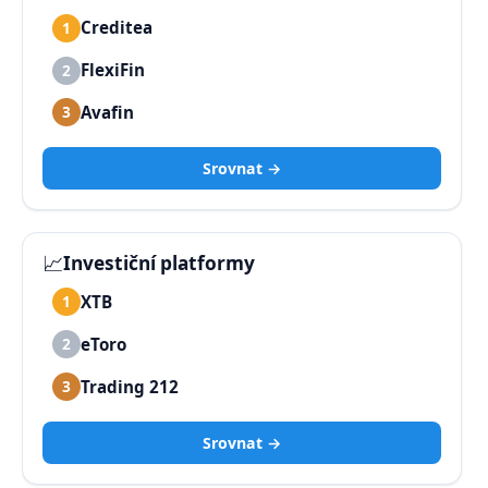
Creditea
1
FlexiFin
2
Avafin
3
Srovnat →
📈
Investiční platformy
XTB
1
eToro
2
Trading 212
3
Srovnat →