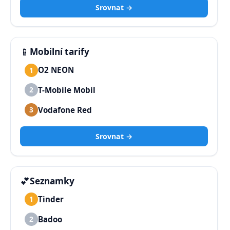
Srovnat →
📱
Mobilní tarify
O2 NEON
1
T-Mobile Mobil
2
Vodafone Red
3
Srovnat →
💕
Seznamky
Tinder
1
Badoo
2