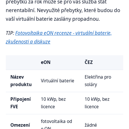
přebytků za rok může se pro vás služba stát
nerentabilní. Nevyužité přebytky, které budou do
vaší virtuální baterie zaslány propadnou.
TIP:
Fotovoltaika eON recenze - virtuální baterie,
zkušenosti a diskuze
eON
ČEZ
Název
Elektřina pro
Virtuální baterie
produktu
soláry
Připojení
10 kWp, bez
10 kWp, bez
FVE
licence
licence
fotovoltaika od
Omezení
žádné
e.ON