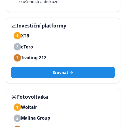
zkušenosti a diskuze
📈
Investiční platformy
XTB
1
eToro
2
Trading 212
3
Srovnat →
☀️
Fotovoltaika
Woltair
1
Malina Group
2