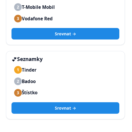
T-Mobile Mobil
2
Vodafone Red
3
Srovnat →
💕
Seznamky
Tinder
1
Badoo
2
Štístko
3
Srovnat →