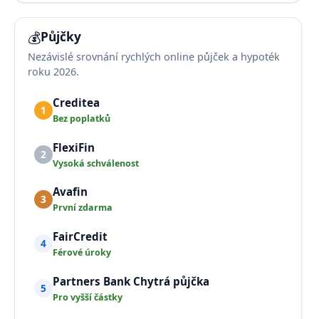
💰
Půjčky
Nezávislé srovnání rychlých online půjček a hypoték
roku 2026.
Creditea
1
Bez poplatků
FlexiFin
2
Vysoká schválenost
Avafin
3
První zdarma
FairCredit
4
Férové úroky
Partners Bank Chytrá půjčka
5
Pro vyšší částky