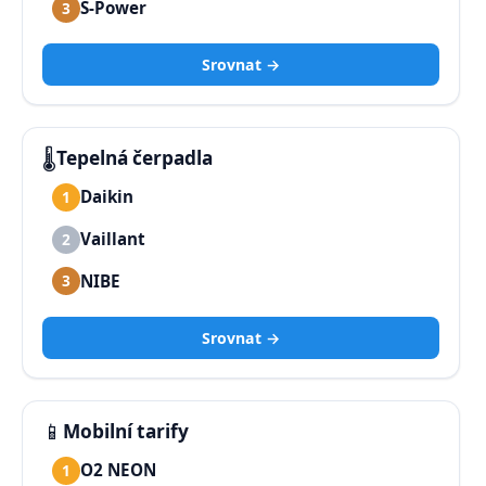
S-Power
3
Srovnat →
🌡️
Tepelná čerpadla
Daikin
1
Vaillant
2
NIBE
3
Srovnat →
📱
Mobilní tarify
O2 NEON
1