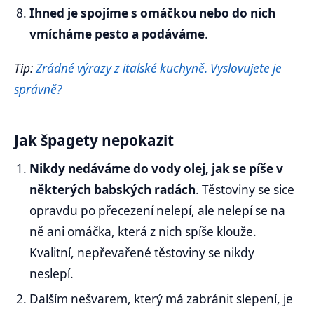
Ihned je spojíme s omáčkou nebo do nich
vmícháme pesto a podáváme
.
Tip:
Zrádné výrazy z italské kuchyně. Vyslovujete je
správně?
Jak špagety nepokazit
Nikdy nedáváme do vody olej, jak se píše v
některých babských radách
. Těstoviny se sice
opravdu po přecezení nelepí, ale nelepí se na
ně ani omáčka, která z nich spíše klouže.
Kvalitní, nepřevařené těstoviny se nikdy
neslepí.
Dalším nešvarem, který má zabránit slepení, je