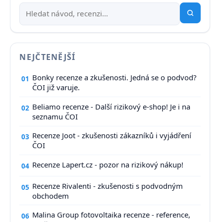
NEJČTENĚJŠÍ
Bonky recenze a zkušenosti. Jedná se o podvod?
01
ČOI již varuje.
Beliamo recenze - Další rizikový e-shop! Je i na
02
seznamu ČOI
Recenze Joot - zkušenosti zákazníků i vyjádření
03
ČOI
Recenze Lapert.cz - pozor na rizikový nákup!
04
Recenze Rivalenti - zkušenosti s podvodným
05
obchodem
Malina Group fotovoltaika recenze - reference,
06