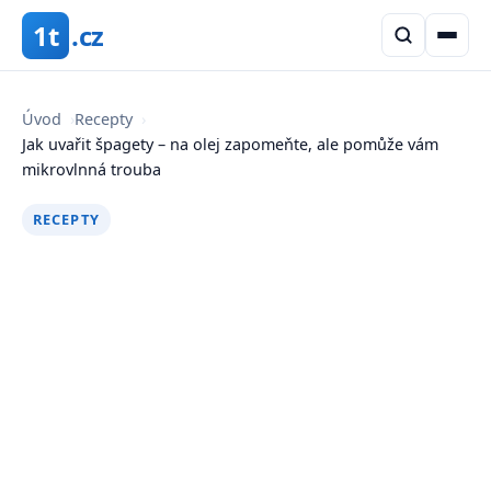
1t
.cz
Úvod
›
Recepty
›
Jak uvařit špagety – na olej zapomeňte, ale pomůže vám
mikrovlnná trouba
RECEPTY