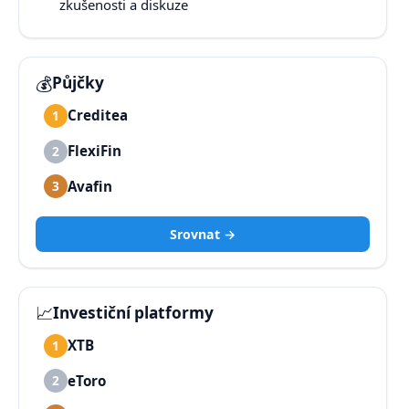
zkušenosti a diskuze
💰
Půjčky
Creditea
1
FlexiFin
2
Avafin
3
Srovnat →
📈
Investiční platformy
XTB
1
eToro
2