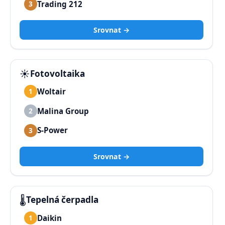
Trading 212
3
Srovnat →
☀️
Fotovoltaika
Woltair
1
Malina Group
2
S-Power
3
Srovnat →
🌡️
Tepelná čerpadla
Daikin
1