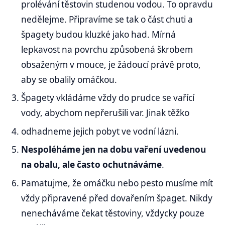
prolévání těstovin studenou vodou. To opravdu
nedělejme. Připravíme se tak o část chuti a
špagety budou kluzké jako had. Mírná
lepkavost na povrchu způsobená škrobem
obsaženým v mouce, je žádoucí právě proto,
aby se obalily omáčkou.
Špagety vkládáme vždy do prudce se vařící
vody, abychom nepřerušili var. Jinak těžko
odhadneme jejich pobyt ve vodní lázni.
Nespoléháme jen na dobu vaření uvedenou
na obalu, ale často ochutnáváme
.
Pamatujme, že omáčku nebo pesto musíme mít
vždy připravené před dovařením špaget. Nikdy
nenecháváme čekat těstoviny, vždycky pouze