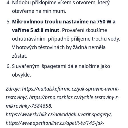
Nádobu přiklopíme víkem s otvorem, který
otevřeme na minimum.
Mikrovlnnou troubu nastavíme na 750 W a
vaříme 5 až 8 minut
. Provaření zkoušíme
ochutnáváním, případně přilijeme trochu vody.
V hotových těstovinách by žádná neměla
zůstat.
S uvařenými špagetami dále naložíme jako
obvykle.
Zdroje: https://naitalskefarme.cz/jak-spravne-uvarit-
testoviny/, https://brno.rozhlas.cz/rychle-testoviny-z-
mikrovlnky-7584658,
https://www.skrblik.cz/navod/jak-uvarit-spagety/,
https://www.apetitonline.cz/apetit-tv/145-jak-