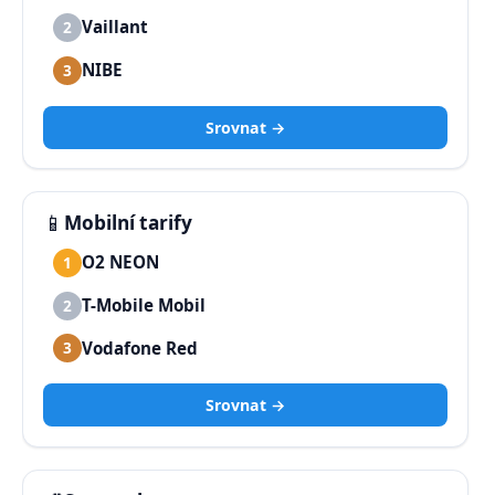
Vaillant
2
NIBE
3
Srovnat →
📱
Mobilní tarify
O2 NEON
1
T-Mobile Mobil
2
Vodafone Red
3
Srovnat →