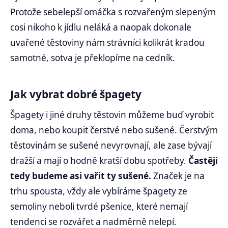
Protože sebelepší omáčka s rozvařeným slepeným
cosi nikoho k jídlu neláká a naopak dokonale
uvařené těstoviny nám strávníci kolikrát kradou
samotné, sotva je překlopíme na cedník.
Jak vybrat dobré špagety
Špagety i jiné druhy těstovin můžeme buď vyrobit
doma, nebo koupit čerstvé nebo sušené. Čerstvým
těstovinám se sušené nevyrovnají, ale zase bývají
dražší a mají o hodně kratší dobu spotřeby.
Častěji
tedy budeme asi vařit ty sušené.
Značek je na
trhu spousta, vždy ale vybíráme špagety ze
semoliny neboli tvrdé pšenice, které nemají
tendenci se rozvářet a nadměrně nelepí.