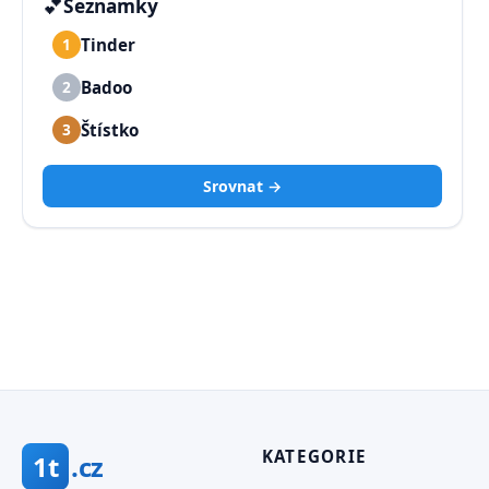
💕
Seznamky
Tinder
1
Badoo
2
Štístko
3
Srovnat →
KATEGORIE
1t
.cz