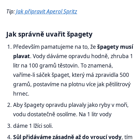
Tip:
Jak připravit Aperol Spritz
Jak správně uvařit špagety
Především pamatujeme na to, že
špagety musí
plavat
. Vody dáváme opravdu hodně, zhruba 1
litr na 100 gramů těstovin. To znamená,
vaříme-li sáček špaget, který má zpravidla 500
gramů, postavíme na plotnu více jak pětilitrový
hrnec.
Aby špagety opravdu plavaly jako ryby v moři,
vodu dostatečně osolíme. Na 1 litr vody
dáme 1 lžíci soli.
Sůl přidáváme zásadně až do vroucí vody
, tím