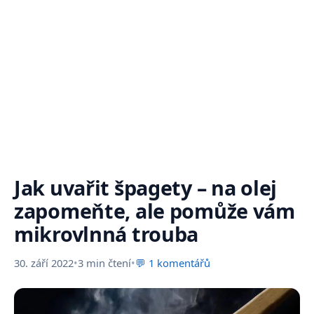
Jak uvařit špagety – na olej
zapomeňte, ale pomůže vám
mikrovlnná trouba
30. září 2022
•
3 min čtení
•
💬 1 komentářů