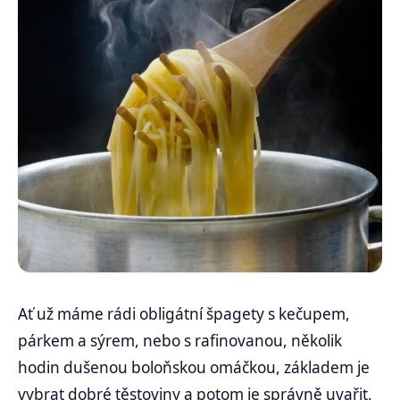
Ať už máme rádi obligátní špagety s kečupem,
párkem a sýrem, nebo s rafinovanou, několik
hodin dušenou boloňskou omáčkou, základem je
vybrat dobré těstoviny a potom je správně uvařit.