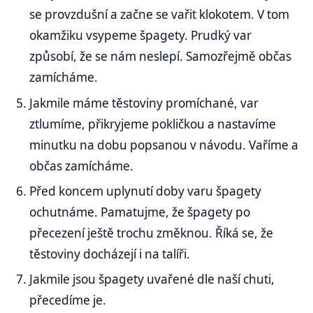
se provzdušní a začne se vařit klokotem. V tom
okamžiku vsypeme špagety. Prudký var
způsobí, že se nám neslepí. Samozřejmě občas
zamícháme.
Jakmile máme těstoviny promíchané, var
ztlumíme, přikryjeme pokličkou a nastavíme
minutku na dobu popsanou v návodu. Vaříme a
občas zamícháme.
Před koncem uplynutí doby varu špagety
ochutnáme. Pamatujme, že špagety po
přecezení ještě trochu změknou. Říká se, že
těstoviny docházejí i na talíři.
Jakmile jsou špagety uvařené dle naší chuti,
přecedíme je.