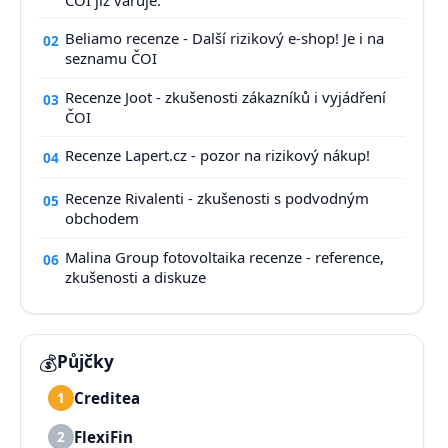
Beliamo recenze - Další rizikový e-shop! Je i na
02
seznamu ČOI
Recenze Joot - zkušenosti zákazníků i vyjádření
03
ČOI
Recenze Lapert.cz - pozor na rizikový nákup!
04
Recenze Rivalenti - zkušenosti s podvodným
05
obchodem
Malina Group fotovoltaika recenze - reference,
06
zkušenosti a diskuze
💰
Půjčky
Creditea
1
FlexiFin
2