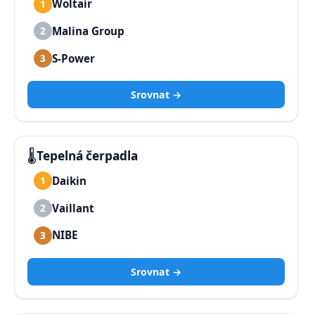
Woltair
1
Malina Group
2
S-Power
3
Srovnat →
🌡️
Tepelná čerpadla
Daikin
1
Vaillant
2
NIBE
3
Srovnat →