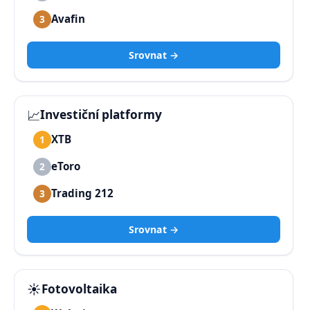
Avafin
3
Srovnat →
📈
Investiční platformy
XTB
1
eToro
2
Trading 212
3
Srovnat →
☀️
Fotovoltaika