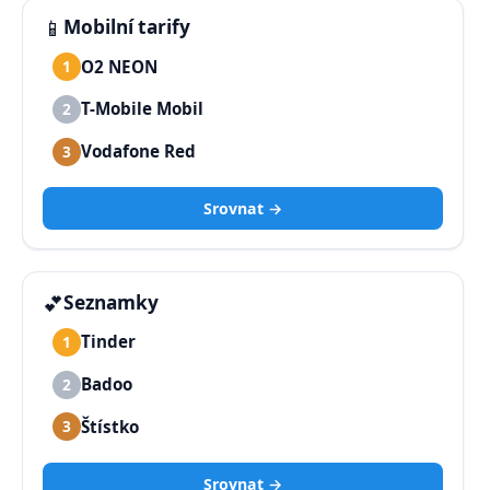
📱
Mobilní tarify
O2 NEON
1
T-Mobile Mobil
2
Vodafone Red
3
Srovnat →
💕
Seznamky
Tinder
1
Badoo
2
Štístko
3
Srovnat →