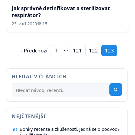
Jak správně dezinfikovat a sterilizovat
respirátor?
23. září 2020
💬 15
…
‹ Předchozí
1
121
122
123
HLEDAT V ČLÁNCÍCH
NEJČTENĚJŠÍ
Bonky recenze a zkušenosti. Jedná se o podvod?
01
ČOI již varuje.