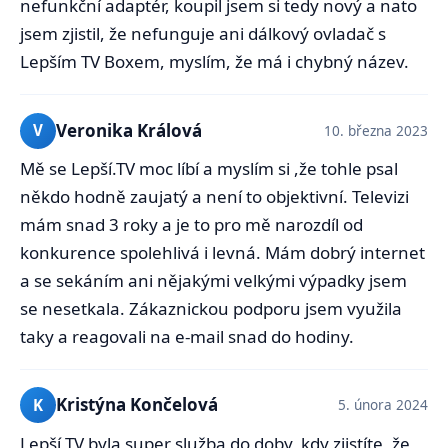
nefunkční adaptér, koupil jsem si tedy nový a nato
jsem zjistil, že nefunguje ani dálkový ovladač s
Lepším TV Boxem, myslím, že má i chybný název.
Veronika Králová
V
10. března 2023
Mě se Lepší.TV moc líbí a myslím si ,že tohle psal
někdo hodně zaujatý a není to objektivní. Televizi
mám snad 3 roky a je to pro mě narozdíl od
konkurence spolehlivá i levná. Mám dobrý internet
a se sekáním ani nějakými velkými výpadky jsem
se nesetkala. Zákaznickou podporu jsem využila
taky a reagovali na e-mail snad do hodiny.
Kristýna Končelová
K
5. února 2024
Lepší TV byla super služba do doby, kdy zjistíte, že