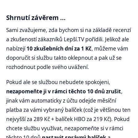
Shrnutí závěrem …
Sami zvažujeme, zda bychom si na základě recenzí
a zkušeností zákazníků Lepší.TV pořídili. Jelikož ale
nabízejí
10 zkušebních dní za 1 Kč
, můžeme vám
doporučit si službu takto oklepnout a pak už se
rozhodnout podle svého uvážení.
Pokud ale se službou nebudete spokojeni,
nezapomeňte ji v rámci těchto 10 dnů zrušit
,
jinak vám automaticky z účtu odejde měsíční
platba za vámi vybraný balíček (což je většinou ten
nejvyšší za 289 Kč + balíček HBO za 219 Kč). Pokud
chcete službu využívat, nezapomeňte si v rámci
těchto 10 dnů
nastavit správný balíček
a