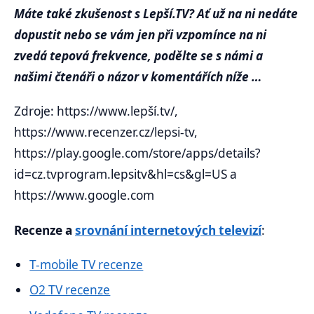
Máte také zkušenost s Lepší.TV? Ať už na ni nedáte
dopustit nebo se vám jen při vzpomínce na ni
zvedá tepová frekvence, podělte se s námi a
našimi čtenáři o názor v komentářích níže …
Zdroje: https://www.lepší.tv/,
https://www.recenzer.cz/lepsi-tv,
https://play.google.com/store/apps/details?
id=cz.tvprogram.lepsitv&hl=cs&gl=US a
https://www.google.com
Recenze a
srovnání internetových televizí
:
T-mobile TV recenze
O2 TV recenze