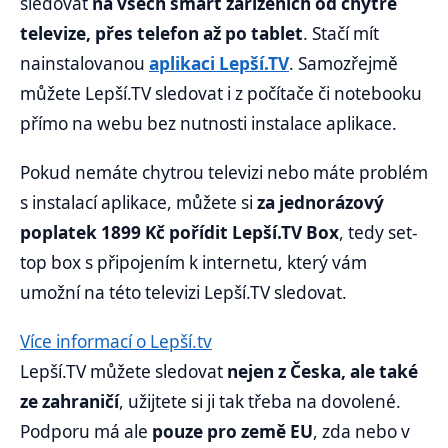
sledovat
na všech smart zařízeních od chytré
televize, přes telefon až po tablet
. Stačí mít
nainstalovanou
aplikaci Lepší.TV
. Samozřejmě
můžete Lepší.TV sledovat i z počítače či notebooku
přímo na webu bez nutnosti instalace aplikace.
Pokud nemáte chytrou televizi nebo máte problém
s instalací aplikace, můžete si
za jednorázový
poplatek 1899 Kč pořídit Lepší.TV Box
, tedy set-
top box s připojením k internetu, který vám
umožní na této televizi Lepší.TV sledovat.
Více informací o Lepší.tv
Lepší.TV můžete sledovat
nejen z Česka, ale také
ze zahraničí
, užijtete si ji tak třeba na dovolené.
Podporu má ale
pouze pro země EU
, zda nebo v