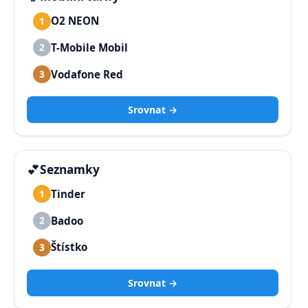
O2 NEON
1
T-Mobile Mobil
2
Vodafone Red
3
Srovnat →
💕
Seznamky
Tinder
1
Badoo
2
Štístko
3
Srovnat →