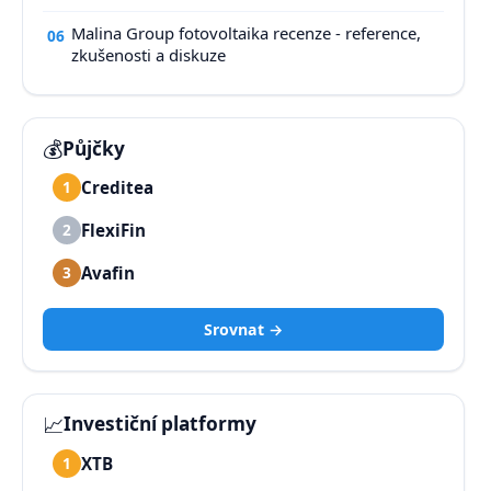
Malina Group fotovoltaika recenze - reference,
06
zkušenosti a diskuze
💰
Půjčky
Creditea
1
FlexiFin
2
Avafin
3
Srovnat →
📈
Investiční platformy
XTB
1