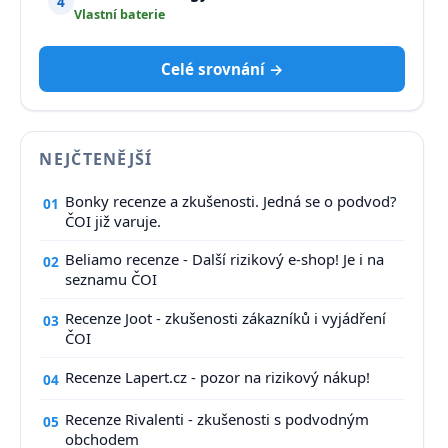
4
Vlastní baterie
Celé srovnání →
NEJČTENĚJŠÍ
Bonky recenze a zkušenosti. Jedná se o podvod?
01
ČOI již varuje.
Beliamo recenze - Další rizikový e-shop! Je i na
02
seznamu ČOI
Recenze Joot - zkušenosti zákazníků i vyjádření
03
ČOI
Recenze Lapert.cz - pozor na rizikový nákup!
04
Recenze Rivalenti - zkušenosti s podvodným
05
obchodem