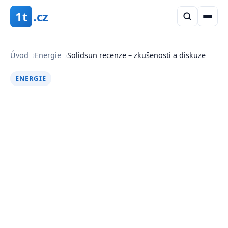
1t
.cz
Úvod
›
Energie
›
Solidsun recenze – zkušenosti a diskuze
ENERGIE