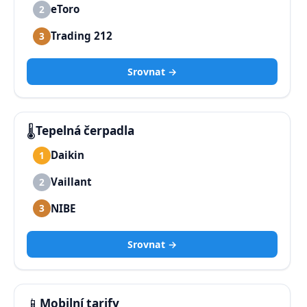
eToro
2
Trading 212
3
Srovnat →
🌡️
Tepelná čerpadla
Daikin
1
Vaillant
2
NIBE
3
Srovnat →
📱
Mobilní tarify