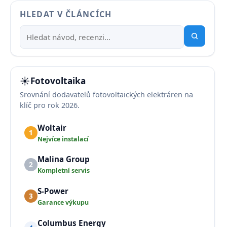
HLEDAT V ČLÁNCÍCH
☀️
Fotovoltaika
Srovnání dodavatelů fotovoltaických elektráren na
klíč pro rok 2026.
Woltair
1
Nejvíce instalací
Malina Group
2
Kompletní servis
S-Power
3
Garance výkupu
Columbus Energy