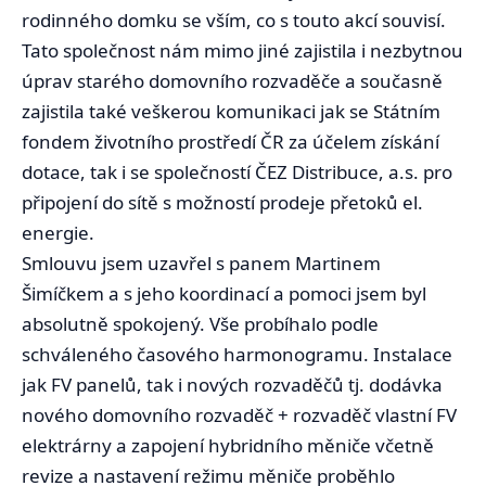
rodinného domku se vším, co s touto akcí souvisí.
Tato společnost nám mimo jiné zajistila i nezbytnou
úprav starého domovního rozvaděče a současně
zajistila také veškerou komunikaci jak se Státním
fondem životního prostředí ČR za účelem získání
dotace, tak i se společností ČEZ Distribuce, a.s. pro
připojení do sítě s možností prodeje přetoků el.
energie.
Smlouvu jsem uzavřel s panem Martinem
Šimíčkem a s jeho koordinací a pomoci jsem byl
absolutně spokojený. Vše probíhalo podle
schváleného časového harmonogramu. Instalace
jak FV panelů, tak i nových rozvaděčů tj. dodávka
nového domovního rozvaděč + rozvaděč vlastní FV
elektrárny a zapojení hybridního měniče včetně
revize a nastavení režimu měniče proběhlo