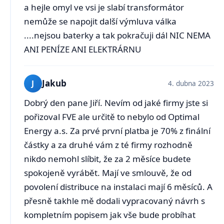
a hejle omyl ve vsi je slabí transformátor
nemůže se napojit další výmluva válka
....nejsou baterky a tak pokračuji dál NIC NEMA
ANI PENÍZE ANI ELEKTRÁRNU
Jakub
J
4. dubna 2023
Dobrý den pane Jiří. Nevím od jaké firmy jste si
pořizoval FVE ale určitě to nebylo od Optimal
Energy a.s. Za prvé první platba je 70% z finální
částky a za druhé vám z té firmy rozhodně
nikdo nemohl slíbit, že za 2 měsíce budete
spokojeně vyrábět. Mají ve smlouvě, že od
povolení distribuce na instalaci mají 6 měsíců. A
přesně takhle mě dodali vypracovaný návrh s
kompletním popisem jak vše bude probíhat