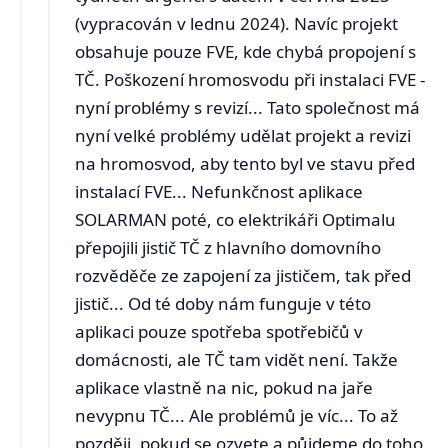
(vypracován v lednu 2024). Navíc projekt
obsahuje pouze FVE, kde chybá propojení s
TČ. Poškození hromosvodu při instalaci FVE -
nyní problémy s revizí... Tato společnost má
nyní velké problémy udělat projekt a revizi
na hromosvod, aby tento byl ve stavu před
instalací FVE... Nefunkčnost aplikace
SOLARMAN poté, co elektrikáři Optimalu
přepojili jistič TČ z hlavního domovního
rozvěděče ze zapojení za jističem, tak před
jistič... Od té doby nám funguje v této
aplikaci pouze spotřeba spotřebičů v
domácnosti, ale TČ tam vidět není. Takže
aplikace vlastně na nic, pokud na jaře
nevypnu TČ... Ale problémů je víc... To až
později, pokud se ozvete a půjdeme do toho