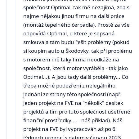
společnost Optimal, tak mě nezajímá, zda si
najme nějakou jinou firmu na další práce
(montáž tepelného čerpadla). Prostě za vše
odpovídá Optimal, u které je sepsaná
smlouva a tam budu řešit problémy (pokud
si koupím auto u Škodovky, tak při problému
s motorem mě taky firma neodkáže na
společnost, která motor vyráběla - tak jako
Optimal...). A jsou tady další problémy... Co
třeba možné podezření z nelegálního
jednání ze strany této společnosti (např.
jeden projekt na FVE na "několik" desítek
projektů a tím pro tuto společnost ušetřené
finanční prostředky.... - náš příklad). Náš
projekt na FVE byl vypracován až po 6
týdnech urgencí s datem v červnu 2023