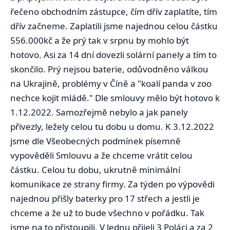
řečeno obchodním zástupce, čím dřív zaplatíte, tím
dřív začneme. Zaplatili jsme najednou celou částku
556.000kč a že prý tak v srpnu by mohlo být
hotovo. Asi za 14 dní dovezli solární panely a tím to
skončilo. Prý nejsou baterie, odůvodněno válkou
na Ukrajině, problémy v Číně a "koalí panda v zoo
nechce kojit mládě." Dle smlouvy mělo být hotovo k
1.12.2022. Samozřejmě nebylo a jak panely
přivezly, ležely celou tu dobu u domu. K 3.12.2022
jsme dle Všeobecných podmínek písemně
vypověděli Smlouvu a že chceme vrátit celou
částku. Celou tu dobu, ukrutně minimální
komunikace ze strany firmy. Za týden po výpovědi
najednou přišly baterky pro 17 střech a jestli je
chceme a že už to bude všechno v pořádku. Tak
jsme na to přistoupili. V lednu přijeli 3 Poláci a za 2