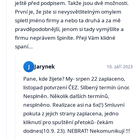
ještě před podpisem. Takže jsou dvě možnosti.
První je, že jste si nevysvětlitelným omylem
spletl jméno firmy a nebo ta druhá a za mě
pravděpodobnější, jenom si tady vymýšlíte a
firmu neprávem špiníte. Přeji Vám klidné
spaní...
Jarynek
J
10. září 2023
Pane, kde žijete? My- srpen 22 zaplaceno,
listopad potvrzení ČEZ. Slíbený termín únor.
Nesplněn. Několik dalších termínů,
nesplněno. Realizace asi na 6x(!) Smluvní
pokuta z jejich strany zaplacena, jedno
kliknutí pro spuštění přetoků- čekám
dodnes(10.9. 23). NEBRAT! Nekomunikují !!!