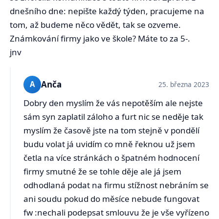
dnešního dne: nepište každý týden, pracujeme na
tom, až budeme něco vědět, tak se ozveme.
Známkování firmy jako ve škole? Máte to za 5-.
jnv
Anča
A
25. března 2023
Dobry den myslím že vás nepotěším ale nejste
sám syn zaplatil záloho a furt nic se neděje tak
myslím že časově jste na tom stejně v pondělí
budu volat já uvidím co mně řeknou už jsem
četla na více stránkách o špatném hodnocení
firmy smutné že se tohle děje ale já jsem
odhodlaná podat na firmu stížnost nebráním se
ani soudu pokud do měsíce nebude fungovat
fw :nechali podepsat smlouvu že je vše vyřízeno