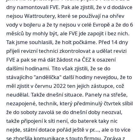
dny namontovali FVE. Pak ale zjistili, že v d dodávce
nejsou Wattroutery, které se používají na ohřev
vody v bojleru a že ty nejsou v celé Evropě a že do 6
měsíců by mohly být, ale FVE jde zapojit i bez nich.
Tak jsme souhlasili, že holt počkáme. Před 14 dny
přijeli revizní technici zkontrolovat a udělat revizi
FVE a pak se má dát žádost na ČEZ k osazení
dalšími hodinami. Tito však zjistili, že se do
stávajícího "andělíčka" další hodiny nevejdou, že to
měl zjistit v červnu 2022 ten jejich zástupce, což
neudělal. Takže dnešní situace. Panely na střeše,
nezapojené, technik, který předminulý čtvrtek slíbil
že do soboty zavolá se do dnešní doby neozval,
takže připojení k síti není, do baterek taky nic
nejde, státní dotace pořád ještě v pr..., ale o to více
se zhoršila komunikace s touto firmou. Zpráva z