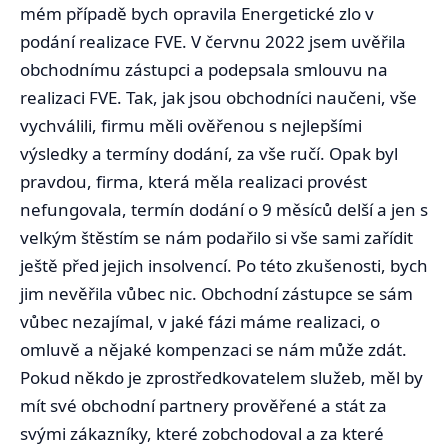
mém případě bych opravila Energetické zlo v
podání realizace FVE. V červnu 2022 jsem uvěřila
obchodnímu zástupci a podepsala smlouvu na
realizaci FVE. Tak, jak jsou obchodníci naučeni, vše
vychválili, firmu měli ověřenou s nejlepšími
výsledky a termíny dodání, za vše ručí. Opak byl
pravdou, firma, která měla realizaci provést
nefungovala, termín dodání o 9 měsíců delší a jen s
velkým štěstím se nám podařilo si vše sami zařídit
ještě před jejich insolvencí. Po této zkušenosti, bych
jim nevěřila vůbec nic. Obchodní zástupce se sám
vůbec nezajímal, v jaké fázi máme realizaci, o
omluvě a nějaké kompenzaci se nám může zdát.
Pokud někdo je zprostředkovatelem služeb, měl by
mít své obchodní partnery prověřené a stát za
svými zákazníky, které zobchodoval a za které