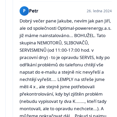
Petr
P
26. ledna 2024
Dobrý večer pane Jakube, nevím jak pan Jiří,
ale od společnosti Optimal-powerenergy.a.s.
již máme nainstalováno... BOHUŽEL. Tato
skupina NEMOTORŮ, SLIBOVAČŮ,
SERVISMENŮ (od 11:00-17:00 hod. v
pracovní dny) - to je opravdu SERVIS, kdy po
odříkání problémů do talefonu chtějí vše
napsat do e-mailu a stejně nic nevyřeší a
nechtějí vyřešit.... LEMPLY na střeše jsme
měli 4 x , ale stejně jsme potřebovali
překontrolování, kdy byl zjištěn problém
(nebudu vypisovat ty dva K......., kteří tady
montovali, ale to opravdu nechcete...). A
můžeme pokračovat dál... Pokud si najmu