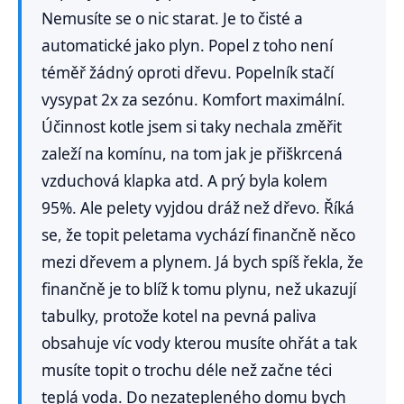
Nemusíte se o nic starat. Je to čisté a
automatické jako plyn. Popel z toho není
téměř žádný oproti dřevu. Popelník stačí
vysypat 2x za sezónu. Komfort maximální.
Účinnost kotle jsem si taky nechala změřit
zaleží na komínu, na tom jak je přiškrcená
vzduchová klapka atd. A prý byla kolem
95%. Ale pelety vyjdou dráž než dřevo. Říká
se, že topit peletama vychází finančně něco
mezi dřevem a plynem. Já bych spíš řekla, že
finančně je to blíž k tomu plynu, než ukazují
tabulky, protože kotel na pevná paliva
obsahuje víc vody kterou musíte ohřát a tak
musíte topit o trochu déle než začne téci
teplá voda. Do nezatepleného domu bych