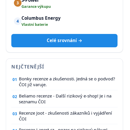
3
Garance výkupu
Columbus Energy
4
Vlastní baterie
Celé srovnání →
NEJČTENĚJŠÍ
Bonky recenze a zkušenosti. Jedná se o podvod?
01
ČOI již varuje.
Beliamo recenze - Další rizikový e-shop! Je i na
02
seznamu ČOI
Recenze Joot - zkušenosti zákazníků i vyjádření
03
ČOI
Recenze Lapert.cz - pozor na rizikový nákup!