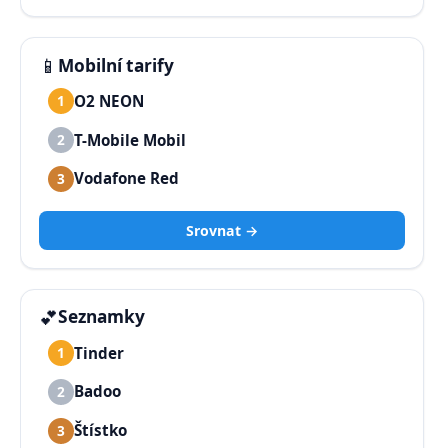
📱
Mobilní tarify
O2 NEON
1
T-Mobile Mobil
2
Vodafone Red
3
Srovnat →
💕
Seznamky
Tinder
1
Badoo
2
Štístko
3