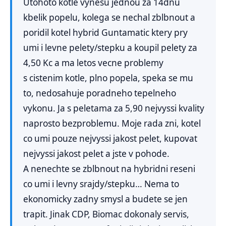
Utohoto kotle vynesu jednou za 14dnu
kbelik popelu, kolega se nechal zblbnout a
poridil kotel hybrid Guntamatic ktery pry
umi i levne pelety/stepku a koupil pelety za
4,50 Kc a ma letos vecne problemy
s cistenim kotle, plno popela, speka se mu
to, nedosahuje poradneho tepelneho
vykonu. Ja s peletama za 5,90 nejvyssi kvality
naprosto bezproblemu. Moje rada zni, kotel
co umi pouze nejvyssi jakost pelet, kupovat
nejvyssi jakost pelet a jste v pohode.
A nenechte se zblbnout na hybridni reseni
co umi i levny srajdy/stepku… Nema to
ekonomicky zadny smysl a budete se jen
trapit. Jinak CDP, Biomac dokonaly servis,