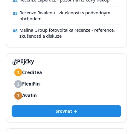
04
Recenze Rivalenti - zkušenosti s podvodným
05
obchodem
Malina Group fotovoltaika recenze - reference,
06
zkušenosti a diskuze
💰
Půjčky
Creditea
1
FlexiFin
2
Avafin
3
Srovnat →