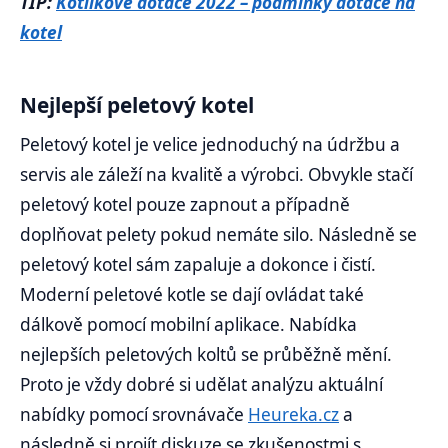
TIP:
Kotlíkové dotace 2022 – podmínky dotace na
kotel
Nejlepší peletový kotel
Peletový kotel je velice jednoduchý na údržbu a
servis ale záleží na kvalitě a výrobci. Obvykle stačí
peletový kotel pouze zapnout a případně
doplňovat pelety pokud nemáte silo. Následně se
peletový kotel sám zapaluje a dokonce i čistí.
Moderní peletové kotle se dají ovládat také
dálkově pomocí mobilní aplikace. Nabídka
nejlepších peletových koltů se průběžně mění.
Proto je vždy dobré si udělat analýzu aktuální
nabídky pomocí srovnávače
Heureka.cz
a
následně si projít diskuze se zkušenostmi s