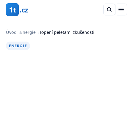
1t
.cz
Úvod
›
Energie
›
Topení peletami zkušenosti
ENERGIE