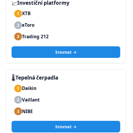
📈
Investiční platformy
XTB
1
eToro
2
Trading 212
3
Srovnat →
🌡️
Tepelná čerpadla
Daikin
1
Vaillant
2
NIBE
3
Srovnat →