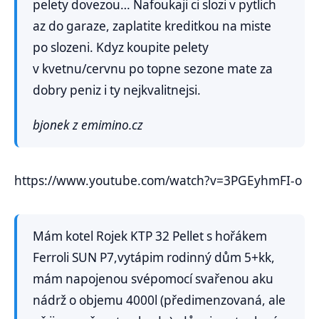
pelety dovezou… Nafoukaji ci slozi v pytlich
az do garaze, zaplatite kreditkou na miste
po slozeni. Kdyz koupite pelety
v kvetnu/cervnu po topne sezone mate za
dobry peniz i ty nejkvalitnejsi.
bjonek z emimino.cz
https://www.youtube.com/watch?v=3PGEyhmFI-o
Mám kotel Rojek KTP 32 Pellet s hořákem
Ferroli SUN P7,vytápim rodinný dům 5+kk,
mám napojenou svépomocí svařenou aku
nádrž o objemu 4000l (předimenzovaná, ale