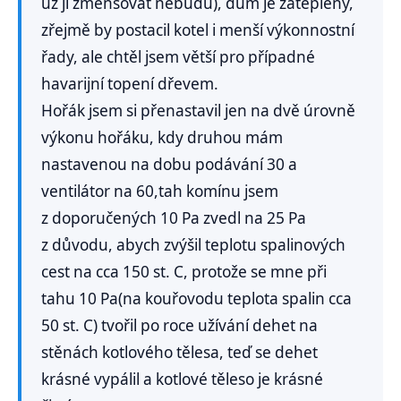
už ji zmenšovat nebudu), dům je zateplený,
zřejmě by postacil kotel i menší výkonnostní
řady, ale chtěl jsem větší pro případné
havarijní topení dřevem.
Hořák jsem si přenastavil jen na dvě úrovně
výkonu hořáku, kdy druhou mám
nastavenou na dobu podávání 30 a
ventilátor na 60,tah komínu jsem
z doporučených 10 Pa zvedl na 25 Pa
z důvodu, abych zvýšil teplotu spalinových
cest na cca 150 st. C, protože se mne při
tahu 10 Pa(na kouřovodu teplota spalin cca
50 st. C) tvořil po roce užívání dehet na
stěnách kotlového tělesa, teď se dehet
krásné vypálil a kotlové těleso je krásné