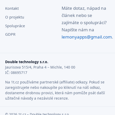
Máte dotaz, nápad na
Kontakt
článek nebo se
O projektu
zajímáte o spolupráci?
Spolupráce
Napište nám na
GDPR
lemonyapps@gmail.com
.
Double technology s.r.o.
Jaurisova 515/4, Praha 4 – Michle, 140 00
IČ: 08695717
Na 1t.cz používáme partnerské (affiliate) odkazy. Pokud se
zaregistrujete nebo nakoupíte po kliknutí na náš odkaz,
dostaneme drobnou provizi, která nám pomůže psát další
užitečné návody a nezávislé recenze.
© 2026 1t.cz – Double technology s.r.o.