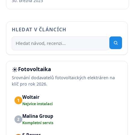
30. března 2023
HLEDAT V ČLÁNCÍCH
☀️
Fotovoltaika
Srovnání dodavatelů fotovoltaických elektráren na
klíč pro rok 2026.
Woltair
1
Nejvíce instalací
Malina Group
2
Kompletní servis
S-Power