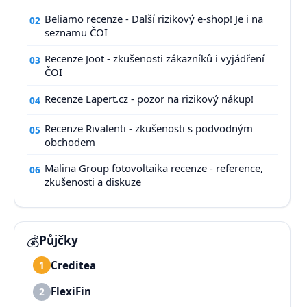
Beliamo recenze - Další rizikový e-shop! Je i na
02
seznamu ČOI
Recenze Joot - zkušenosti zákazníků i vyjádření
03
ČOI
Recenze Lapert.cz - pozor na rizikový nákup!
04
Recenze Rivalenti - zkušenosti s podvodným
05
obchodem
Malina Group fotovoltaika recenze - reference,
06
zkušenosti a diskuze
💰
Půjčky
Creditea
1
FlexiFin
2