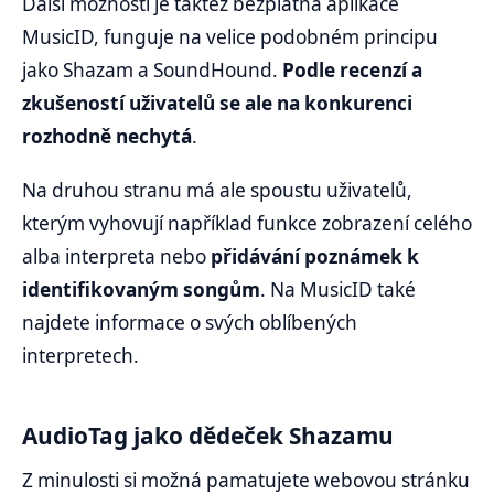
Další možností je taktéž bezplatná aplikace
MusicID, funguje na velice podobném principu
jako Shazam a SoundHound.
Podle recenzí a
zkušeností uživatelů se ale na konkurenci
rozhodně nechytá
.
Na druhou stranu má ale spoustu uživatelů,
kterým vyhovují například funkce zobrazení celého
alba interpreta nebo
přidávání poznámek k
identifikovaným songům
. Na MusicID také
najdete informace o svých oblíbených
interpretech.
AudioTag jako dědeček Shazamu
Z minulosti si možná pamatujete webovou stránku