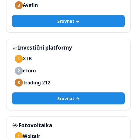
Avafin
3
Srovnat →
📈
Investiční platformy
XTB
1
eToro
2
Trading 212
3
Srovnat →
☀️
Fotovoltaika
Woltair
1