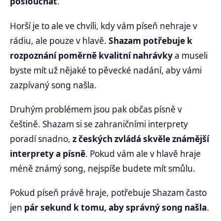
poslouchat
.
Horší je to ale ve chvíli, kdy vám píseň nehraje v
rádiu, ale pouze v hlavě.
Shazam potřebuje k
rozpoznání poměrně kvalitní nahrávky
a museli
byste mít už nějaké to pěvecké nadání, aby vámi
zazpívaný song našla.
Druhým problémem jsou pak občas písně v
češtině. Shazam si se zahraničními interprety
poradí snadno,
z českých zvládá skvěle známější
interprety a písně
. Pokud vám ale v hlavě hraje
méně známý song, nejspíše budete mít smůlu.
Pokud píseň právě hraje, potřebuje Shazam často
jen
pár sekund k tomu, aby správný song našla
.