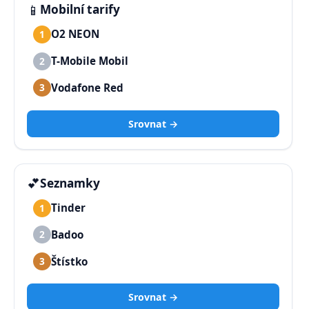
📱
Mobilní tarify
O2 NEON
1
T-Mobile Mobil
2
Vodafone Red
3
Srovnat →
💕
Seznamky
Tinder
1
Badoo
2
Štístko
3
Srovnat →