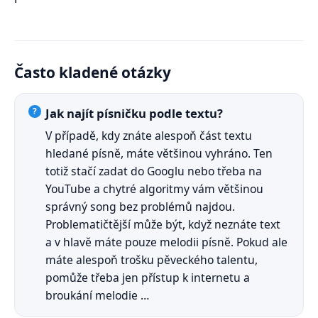
Často kladené otázky
Jak najít písničku podle textu?
V případě, kdy znáte alespoň část textu
hledané písně, máte většinou vyhráno. Ten
totiž stačí zadat do Googlu nebo třeba na
YouTube a chytré algoritmy vám většinou
správný song bez problémů najdou.
Problematičtější může být, když neznáte text
a v hlavě máte pouze melodii písně. Pokud ale
máte alespoň trošku pěveckého talentu,
pomůže třeba jen přístup k internetu a
broukání melodie …