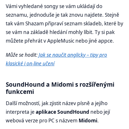
Vámi vyhledané songy se vám ukládají do
seznamu, jednoduše je tak znovu najdete. Stejně
tak vám Shazam připraví seznam skladeb, které by
se vám na základě hledání mohly líbit. Ty si pak
můžete přehrát v AppleMusic nebo jiné appce.
Může se hodit:
Jak se naučit anglicky – tipy pro
klasické i on-line učení
SoundHound a Midomi s rozšířenými
funkcemi
Další možností, jak zjistit název písně a jejího
interpreta je
aplikace SoundHound
nebo její
webová verze pro PC s názvem
Midomi
.