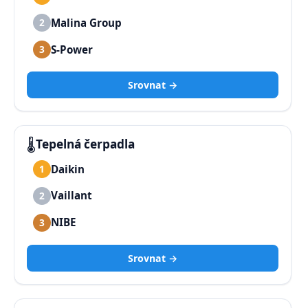
Malina Group
2
S-Power
3
Srovnat →
🌡️
Tepelná čerpadla
Daikin
1
Vaillant
2
NIBE
3
Srovnat →