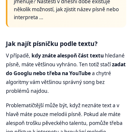
jmenuje? Naštěstí v dnešní době existuje
několik možností, jak zjistit název písně nebo
interpreta …
Jak najít písničku podle textu?
V případě,
kdy znáte alespoň část textu
hledané
písně, máte většinou vyhráno. Ten totiž stačí
zadat
do Googlu nebo třeba na YouTube
a chytré
algoritmy vám většinou správný song bez
problémů najdou.
Problematičtější může být, když neznáte text a v
hlavě máte pouze melodii písně. Pokud ale máte
alespoň trošku pěveckého talentu, pomůže třeba
jen přístup k internetu a broukání melodie …