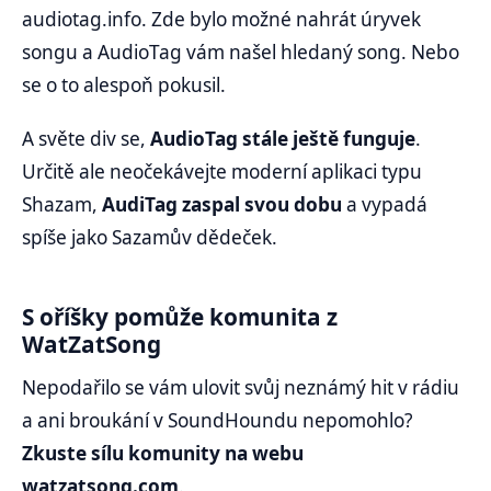
audiotag.info. Zde bylo možné nahrát úryvek
songu a AudioTag vám našel hledaný song. Nebo
se o to alespoň pokusil.
A světe div se,
AudioTag stále ještě funguje
.
Určitě ale neočekávejte moderní aplikaci typu
Shazam,
AudiTag zaspal svou dobu
a vypadá
spíše jako Sazamův dědeček.
S oříšky pomůže komunita z
WatZatSong
Nepodařilo se vám ulovit svůj neznámý hit v rádiu
a ani broukání v SoundHoundu nepomohlo?
Zkuste sílu komunity na webu
watzatsong.com
.