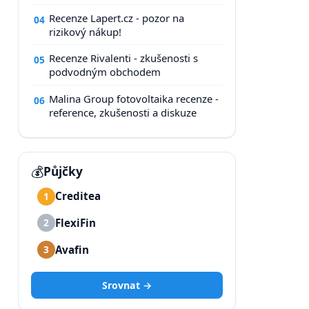
Recenze Lapert.cz - pozor na
04
rizikový nákup!
Recenze Rivalenti - zkušenosti s
05
podvodným obchodem
Malina Group fotovoltaika recenze -
06
reference, zkušenosti a diskuze
💰
Půjčky
Creditea
1
FlexiFin
2
Avafin
3
Srovnat →