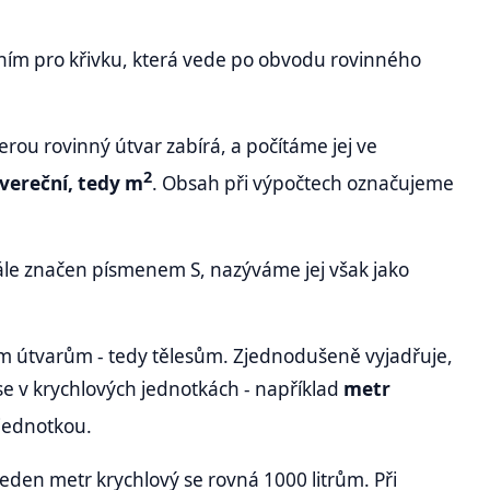
načením pro křivku, která vede po obvodu rovinného
rou rovinný útvar zabírá, a počítáme jej ve
2
vereční, tedy m
. Obsah při výpočtech označujeme
tále značen písmenem S, nazýváme jej však jako
ným útvarům - tedy tělesům. Zjednodušeně vyjadřuje,
 se v krychlových jednotkách - například
metr
í jednotkou.
jeden metr krychlový se rovná 1000 litrům. Při