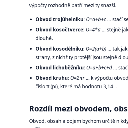
výpočty rozhodně patří mezi ty snazší.
Obvod trojúhelníku
:
O=a+b+c
… stačí se
Obvod kosočtverce
:
O=4*a
… stejně ja
dlouhé.
Obvod kosodélníku
:
O=2(a+b)
… tak jak
strany, z nichž ty protější jsou stejně dlo
Obvod lichoběžníku
:
O=a+b+c+d
… stačí
Obvod kruhu
:
O=2πr
… k výpočtu obvo
číslo
π (pí), které má hodnotu 3,14…
Rozdíl mezi obvodem, o
Obvod, obsah a objem bychom určitě nikdy n