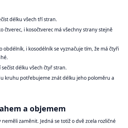
číst délku všech tří stran.
ko čtverec, i kosočtverec má všechny strany stejně
o obdélník, i kosodélník se vyznačuje tím, že má čtyři
uhé.
 sečíst délku všech čtyř stran.
du kruhu potřebujeme znát délku jeho poloměru a
bsahem a objemem
eměli zaměnit. Jedná se totiž o dvě zcela rozličné