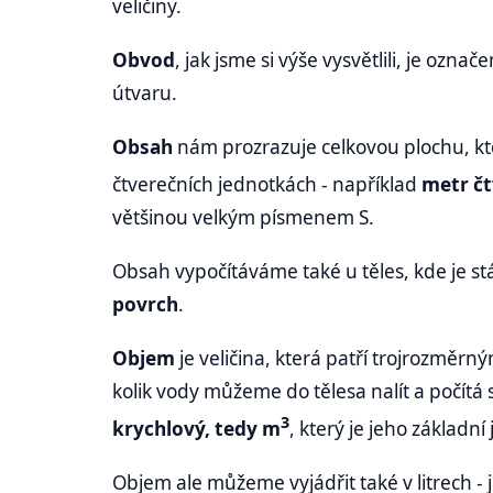
veličiny.
Obvod
, jak jsme si výše vysvětlili, je oz
útvaru.
Obsah
nám prozrazuje celkovou plochu, kte
čtverečních jednotkách - například
metr čt
většinou velkým písmenem S.
Obsah vypočítáváme také u těles, kde je s
povrch
.
Objem
je veličina, která patří trojrozměr
kolik vody můžeme do tělesa nalít a počítá
3
krychlový, tedy m
, který je jeho základn
Objem ale můžeme vyjádřit také v litrech - 