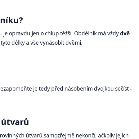
lníku?
- je opravdu jen o chlup těžší. Obdélník má vždy
dvě
ě tyto délky a vše vynásobit dvěmi.
Nezapomeňte je tedy před násobením dvojkou sečíst -
 útvarů
ovinných útvarů samozřejmě nekončí, ačkoliv jejich