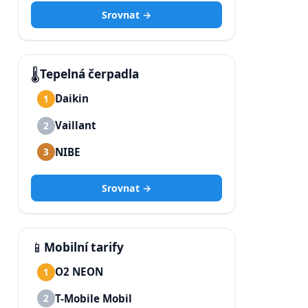
Srovnat →
🌡️
Tepelná čerpadla
Daikin
1
Vaillant
2
NIBE
3
Srovnat →
📱
Mobilní tarify
O2 NEON
1
T-Mobile Mobil
2