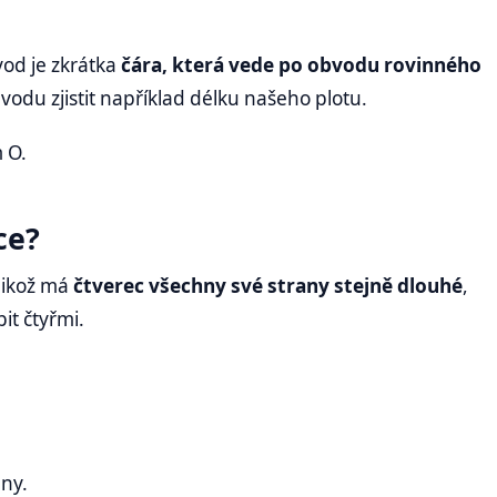
vod je zkrátka
čára, která vede po obvodu rovinného
odu zjistit například délku našeho plotu.
 O.
rce?
elikož má
čtverec všechny své strany stejně dlouhé
,
bit čtyřmi.
any.