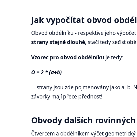
Jak vypočítat obvod obdé
Obvod obdélníku - respektive jeho výpočet 
strany stejně dlouhé
, stačí tedy sečíst ob
Vzorec pro obvod obdélníku
je tedy:
O = 2 * (a+b)
… strany jsou zde pojmenovány jako a, b. 
závorky mají přece přednost!
Obvody dalších rovinných
Čtvercem a obdélníkem výčet geometrický r