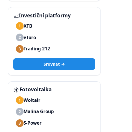
📈
Investiční platformy
XTB
1
eToro
2
Trading 212
3
Srovnat →
☀️
Fotovoltaika
Woltair
1
Malina Group
2
S-Power
3