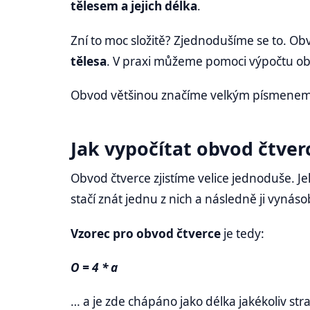
tělesem a jejich délka
.
Zní to moc složitě? Zjednodušíme se to. Ob
tělesa
. V praxi můžeme pomoci výpočtu obv
Obvod většinou značíme velkým písmenem
Jak vypočítat obvod čtve
Obvod čtverce zjistíme velice jednoduše. J
stačí znát jednu z nich a následně ji vynáso
Vzorec pro obvod čtverce
je tedy:
O = 4 * a
… a je zde chápáno jako délka jakékoliv str