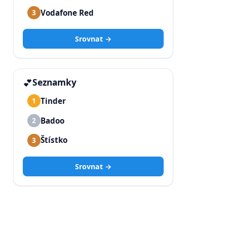
Vodafone Red
3
Srovnat →
💕
Seznamky
Tinder
1
Badoo
2
Štístko
3
Srovnat →