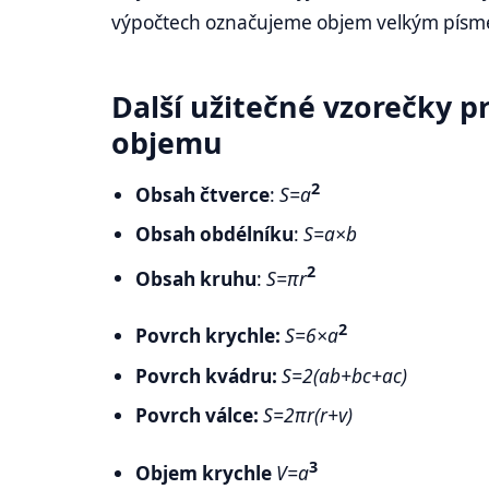
výpočtech označujeme objem velkým písm
Další užitečné vzorečky p
objemu
2
Obsah čtverce
:
S=a
Obsah obdélníku
:
S=a×b
2
Obsah kruhu
:
S=πr
2
Povrch krychle:
S=6×a
Povrch kvádru:
S=2(ab+bc+ac)
Povrch válce:
S=2πr(r+v)
3
Objem krychle
V=a