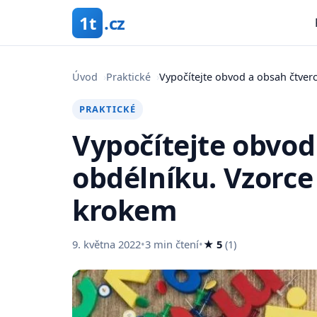
1t
.cz
Úvod
›
Praktické
›
Vypočítejte obvod a obsah čtver
PRAKTICKÉ
Vypočítejte obvod
obdélníku. Vzorce
krokem
9. května 2022
•
3 min čtení
•
★ 5
(1)