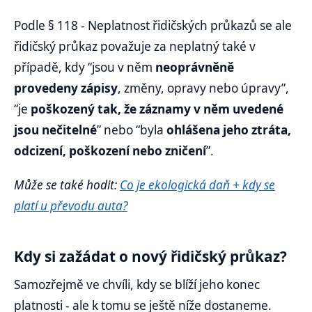
Podle § 118 - Neplatnost řidičských průkazů se ale
řidičský průkaz považuje za neplatný také v
případě, kdy “jsou v něm
neoprávněně
provedeny zápisy
, změny, opravy nebo úpravy”,
“je
poškozený tak, že záznamy v něm uvedené
jsou nečitelné
” nebo “byla
ohlášena jeho ztráta,
odcizení, poškození nebo zničení
”.
Může se také hodit:
Co je ekologická daň + kdy se
platí u převodu auta?
Kdy si zažádat o nový řidičský průkaz?
Samozřejmě ve chvíli, kdy se blíží jeho konec
platnosti - ale k tomu se ještě níže dostaneme.