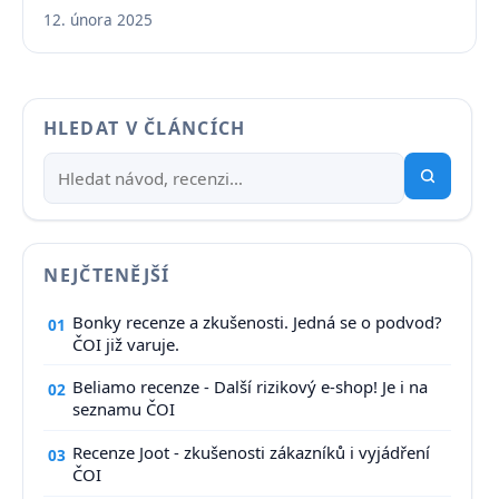
12. února 2025
HLEDAT V ČLÁNCÍCH
NEJČTENĚJŠÍ
Bonky recenze a zkušenosti. Jedná se o podvod?
01
ČOI již varuje.
Beliamo recenze - Další rizikový e-shop! Je i na
02
seznamu ČOI
Recenze Joot - zkušenosti zákazníků i vyjádření
03
ČOI