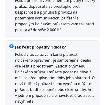
Pokud při řízení vozidla nemáte platný řidičský
průkaz, dopouštíte se přestupku proti
bezpečnosti a plynulosti provozu na
pozemních komunikacích. Za řízení s
propadlým řidičským průkazem vám tak hrozí
pokuta až do výše 2 000 Kč.
Jak řešit propadlý řidičák?
Pokud víte, že už vám končí platnost
řidičského oprávnění, je samozřejmě ideální
vše řešit s předstihem. Žádost o výměnu
řidičského průkazu můžete podat nejdříve 3
měsíce před uplynutím doby jeho platnosti. O
nový řidičský průkaz či jeho výměnu můžete
požádat buďto osobně nebo elektronicky. Ani
v jednom případě se ale návštěvě úřadu zcela
nevyhnete.