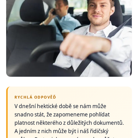
RYCHLÁ ODPOVĚĎ
V dnešní hektické době se nám může
snadno stát, že zapomeneme pohlídat
platnost některého z důležitých dokumentů.
A jedním z nich může být i náš řidičský