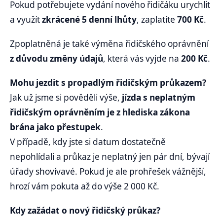
Pokud potřebujete vydání nového řidičáku urychlit
a využít
zkrácené 5 denní lhůty
, zaplatíte
700 Kč
.
Zpoplatněná je také výměna řidičského oprávnění
z důvodu změny údajů
, která vás vyjde na
200 Kč
.
Mohu jezdit s propadlým řidičským průkazem?
Jak už jsme si pověděli výše,
jízda s neplatným
řidičským oprávněním je z hlediska zákona
brána jako přestupek
.
V případě, kdy jste si datum dostatečně
nepohlídali a průkaz je neplatný jen pár dní, bývají
úřady shovívavé. Pokud je ale prohřešek vážnější,
hrozí vám pokuta až do výše 2 000 Kč.
Kdy zažádat o nový řidičský průkaz?