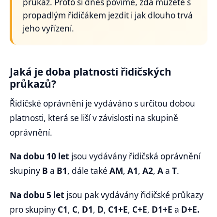
průkaz. Proto si dnes povíme, zda můžete s
propadlým řidičákem jezdit i jak dlouho trvá
jeho vyřízení.
Jaká je doba platnosti řidičských
průkazů?
Řidičské oprávnění je vydáváno s určitou dobou
platnosti, která se liší v závislosti na skupině
oprávnění.
Na dobu 10 let
jsou vydávány řidičská oprávnění
skupiny
B
a
B1
, dále také
AM
,
A1
,
A2
,
A
a
T
.
Na dobu 5 let
jsou pak vydávány řidičské průkazy
pro skupiny
C1
,
C
,
D1
,
D
,
C1+E
,
C+E
,
D1+E
a
D+E.