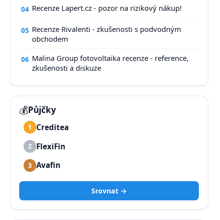
Recenze Lapert.cz - pozor na rizikový nákup!
04
Recenze Rivalenti - zkušenosti s podvodným
05
obchodem
Malina Group fotovoltaika recenze - reference,
06
zkušenosti a diskuze
💰
Půjčky
Creditea
1
FlexiFin
2
Avafin
3
Srovnat →