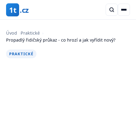
1t
.cz
Úvod
›
Praktické
›
Propadlý řidičský průkaz - co hrozí a jak vyřídit nový?
PRAKTICKÉ