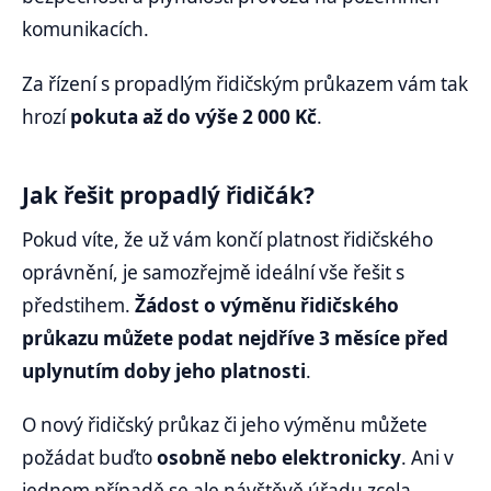
komunikacích.
Za řízení s propadlým řidičským průkazem vám tak
hrozí
pokuta až do výše 2 000 Kč
.
Jak řešit propadlý řidičák?
Pokud víte, že už vám končí platnost řidičského
oprávnění, je samozřejmě ideální vše řešit s
předstihem.
Žádost o výměnu řidičského
průkazu můžete podat nejdříve 3 měsíce před
uplynutím doby jeho platnosti
.
O nový řidičský průkaz či jeho výměnu můžete
požádat buďto
osobně nebo elektronicky
. Ani v
jednom případě se ale návštěvě úřadu zcela