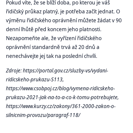
Pokud víte, že se blíží doba, po kterou je váš
řidičský průkaz platný, je potřeba začít jednat. O
výměnu řidičského oprávnění můžete žádat v 90
denní lhůtě před koncem jeho platnosti.
Nezapomeňte ale, že vyřízení řidičského
oprávnění standardně trvá až 20 dnů a
nenechávejte jej tak na poslední chvíli.
Zdroje: https://portal.gov.cz/sluzby-vs/vydani-
ridicskeho-prukazu-S113,
https://www.csobpoj.cz/blog/vymena-ridicskeho-
prukazu-2021-jak-na-to-a-co-k-tomu-potrebujete,
https://www.kurzy.cz/zakony/361-2000-zakon-o-
silnicnim-provozu/paragraf-118/