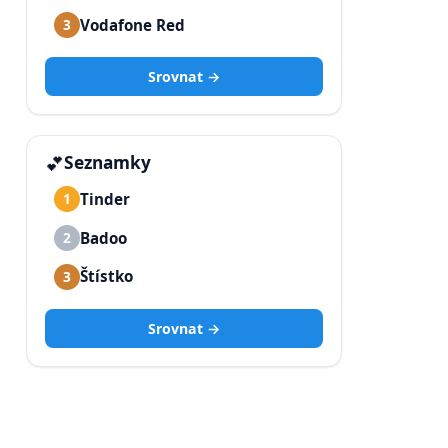
Vodafone Red
3
Srovnat →
💕
Seznamky
Tinder
1
Badoo
2
Štístko
3
Srovnat →