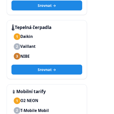
Srovnat →
🌡️
Tepelná čerpadla
Daikin
1
Vaillant
2
NIBE
3
Srovnat →
📱
Mobilní tarify
O2 NEON
1
T-Mobile Mobil
2