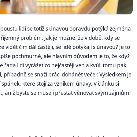
poustu lidí se totiž s únavou opravdu potýká zejména
říjemný problém. Jak je možné, že v době, kdy se
 vidět čím dál častěji, se lidé potýkají s únavou? Je to
 spíše pochmurné, ale hlavním důvodem je to, že když
 řada lidí vyrážet co nejčastěji ven a kvůli tomu pak
i, případně se snaží práci dohánět večer. Výsledkem je
spánek, které stojí za vznikem únavy. V článku si
ít, aniž byste se museli přestat věnovat svým zájmům