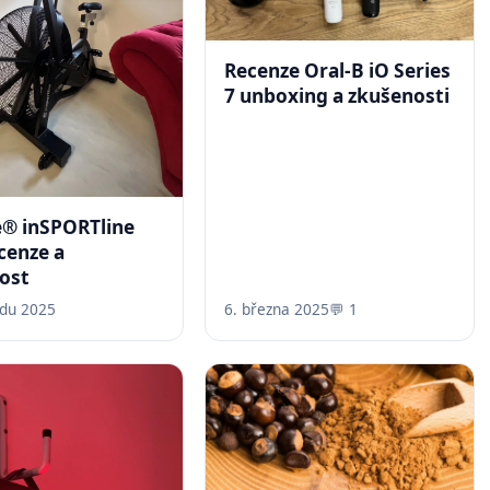
Recenze Oral-B iO Series
7 unboxing a zkušenosti
e® inSPORTline
cenze a
ost
adu 2025
6. března 2025
💬 1