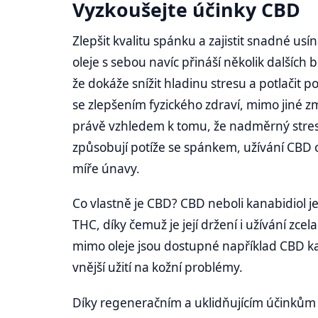
Vyzkoušejte účinky CBD
Zlepšit kvalitu spánku a zajistit snadné u
oleje s sebou navíc přináší několik dalších
že dokáže snížit hladinu stresu a potlačit 
se zlepšením fyzického zdraví, mimo jiné zm
právě vzhledem k tomu, že nadměrný stres,
způsobují potíže se spánkem, užívání CBD o
míře únavy.
Co vlastně je CBD? CBD neboli kanabidiol je
THC, díky čemuž je její držení i užívání zce
mimo oleje jsou dostupné například CBD kap
vnější užití na kožní problémy.
Díky regeneračním a uklidňujícím účinkům 