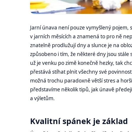
Jarní únava není pouze vymyšlený pojem, s
v jarních měsících a znamená to pro ně nep
znatelně prodlužují dny a slunce je na obloze
způsobeno i tím, že některé dny jsou stále
už je venku po zimě konečně hezky, tak chce
přestává stíhat plnit všechny své povinnost
možná trochu paradoxně větší stres a horší 
představíme několik tipů, jak únavě předej
a výletům.
Kvalitní spánek je základ