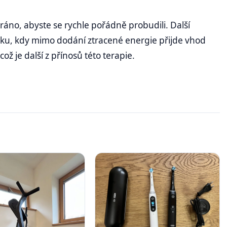
ráno, abyste se rychle pořádně probudili. Další
nku, kdy mimo dodání ztracené energie přijde vhod
ož je další z přínosů této terapie.