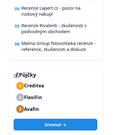
Recenze Lapert.cz - pozor na
04
rizikový nákup!
Recenze Rivalenti - zkušenosti s
05
podvodným obchodem
Malina Group fotovoltaika recenze -
06
reference, zkušenosti a diskuze
💰
Půjčky
Creditea
1
FlexiFin
2
Avafin
3
Srovnat →