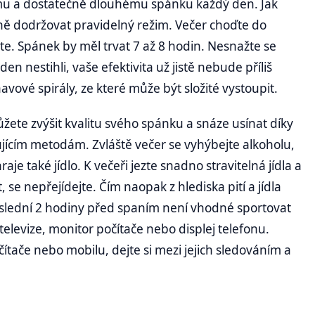
ímu a dostatečně dlouhému spánku každý den. Jak
ledně dodržovat pravidelný režim. Večer choďte do
áte. Spánek by měl trvat 7 až 8 hodin. Nesnažte se
en nestihli, vaše efektivita už jistě nebude příliš
vové spirály, ze které může být složité vystoupit.
te zvýšit kvalitu svého spánku a snáze usínat díky
ícím metodám. Zvláště večer se vyhýbejte alkoholu,
raje také jídlo. K večeři jezte snadno stravitelná jídla a
 se nepřejídejte. Čím naopak z hlediska pití a jídla
oslední 2 hodiny před spaním není vhodné sportovat
televize, monitor počítače nebo displej telefonu.
ítače nebo mobilu, dejte si mezi jejich sledováním a