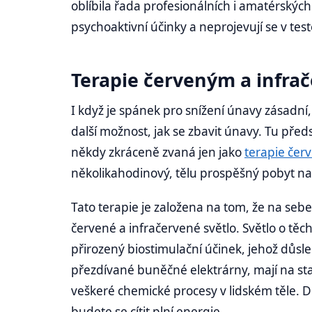
oblíbila řada profesionálních i amatérskýc
psychoaktivní účinky a neprojevují se v te
Terapie červeným a infra
I když je spánek pro snížení únavy zásadní
další možnost, jak se zbavit únavy. Tu pře
někdy zkráceně zvaná jen jako
terapie čer
několikahodinový, tělu prospěšný pobyt na 
Tato terapie je založena na tom, že na sebe 
červené a infračervené světlo. Světlo o těc
přirozený biostimulační účinek, jehož důsl
přezdívané buněčné elektrárny, mají na sta
veškeré chemické procesy v lidském těle. D
budete se cítit plní energie.