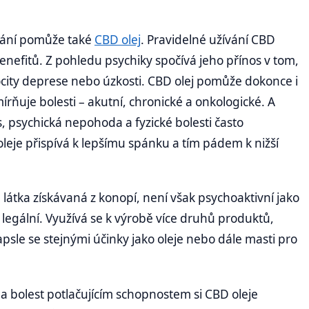
sínání pomůže také
CBD olej
. Pravidelné užívání CBD
 benefitů. Z pohledu psychiky spočívá jeho přínos v tom,
pocity deprese nebo úzkosti. CBD olej pomůže dokonce i
írňuje bolesti – akutní, chronické a onkologické. A
 psychická nepohoda a fyzické bolesti často
leje přispívá k lepšímu spánku a tím pádem k nižší
 látka získávaná z konopí, není však psychoaktivní jako
la legální. Využívá se k výrobě více druhů produktů,
sle se stejnými účinky jako oleje nebo dále masti pro
a bolest potlačujícím schopnostem si CBD oleje