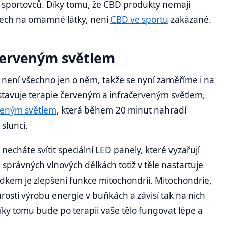
h sportovců. Díky tomu, že CBD produkty nemají
stech na omamné látky, není
CBD ve sportu
zakázané.
červeným světlem
, není všechno jen o něm, takže se nyní zaměříme i na
dstavuje terapie červeným a infračerveným světlem,
veným světlem
, která během 20 minut nahradí
slunci.
necháte svítit speciální LED panely, které vyzařují
h správných vlnových délkách totiž v těle nastartuje
edkem je zlepšení funkce mitochondrií. Mitochondrie,
rosti výrobu energie v buňkách a závisí tak na nich
íky tomu bude po terapii vaše tělo fungovat lépe a