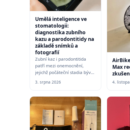
Umělá inteligence ve
stomatologii:
diagnostika zubního
kazu a parodontitidy na
základě snímků a
fotografií
Zubní kaz i parodontitida
AirBik
patří mezi onemocnění,
Max re
jejichž počáteční stadia bývají
zkušen
téměř neviditelná pouhým
3. srpna 2026
4. listop
okem – drobné změny na
snímku nebo fotografii…