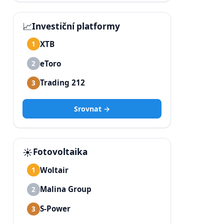
📈
Investiční platformy
XTB
1
eToro
2
Trading 212
3
Srovnat →
☀️
Fotovoltaika
Woltair
1
Malina Group
2
S-Power
3