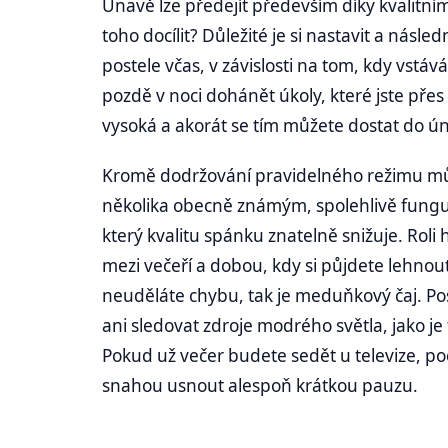
Únavě lze předejít především díky kvalitn
toho docílit? Důležité je si nastavit a nás
postele včas, v závislosti na tom, kdy vstáv
pozdě v noci dohánět úkoly, které jste přes d
vysoká a akorát se tím můžete dostat do úna
Kromě dodržování pravidelného režimu může
několika obecně známým, spolehlivě funguj
který kvalitu spánku znatelně snižuje. Roli h
mezi večeří a dobou, kdy si půjdete lehnout,
neuděláte chybu, tak je meduňkový čaj. P
ani sledovat zdroje modrého světla, jako je 
Pokud už večer budete sedět u televize, poč
snahou usnout alespoň krátkou pauzu.