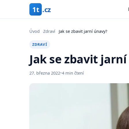
1t
.cz
Úvod
›
Zdraví
›
Jak se zbavit jarní únavy?
ZDRAVÍ
Jak se zbavit jarn
27. března 2022
•
4 min čtení