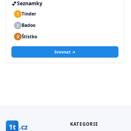
💕
Seznamky
Tinder
1
Badoo
2
Štístko
3
Srovnat →
KATEGORIE
1t
.cz