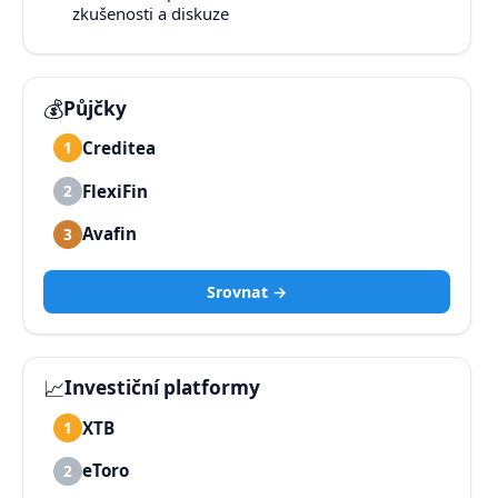
zkušenosti a diskuze
💰
Půjčky
Creditea
1
FlexiFin
2
Avafin
3
Srovnat →
📈
Investiční platformy
XTB
1
eToro
2