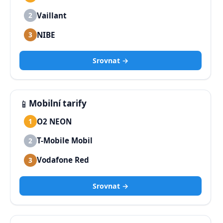
Vaillant
2
NIBE
3
Srovnat →
📱
Mobilní tarify
O2 NEON
1
T-Mobile Mobil
2
Vodafone Red
3
Srovnat →