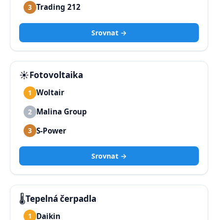
Trading 212
3
Srovnat →
☀️
Fotovoltaika
Woltair
1
Malina Group
2
S-Power
3
Srovnat →
🌡️
Tepelná čerpadla
Daikin
1