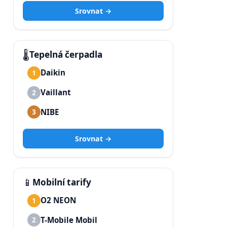
Srovnat →
🌡️
Tepelná čerpadla
Daikin
1
Vaillant
2
NIBE
3
Srovnat →
📱
Mobilní tarify
O2 NEON
1
T-Mobile Mobil
2