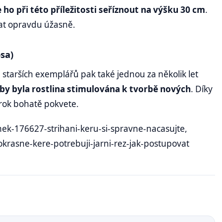
 ho při této příležitosti seříznout na výšku 30 cm
.
dat opravdu úžasně.
sa)
U starších exemplářů pak také jednou za několik let
aby byla rostlina stimulována k tvorbě nových
. Díky
 rok bohatě pokvete.
nek-176627-strihani-keru-si-spravne-nacasujte,
krasne-kere-potrebuji-jarni-rez-jak-postupovat