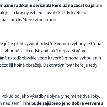
 možné radikální seříznutí keře už na začátku jara
a
k jejich krásný vzhled. Tavolník vždy kvete na
eba stará květenství odstranit.
 ještě před vyvinutím listů. Kvetoucí výhony je třeba
ak vhodné zcela odstranit také nejstarší větve.
ání
, to totiž obvykle vede k tvorbě mnoha vyboulenin
zději hojně obrážejí. Dekorativní tvar keře je tedy
ře. Pokud od jeho výsadby uplynuly nejméně dva roky,
cm nad zemí.
Tím bude zajištěno jeho dobré větvení a