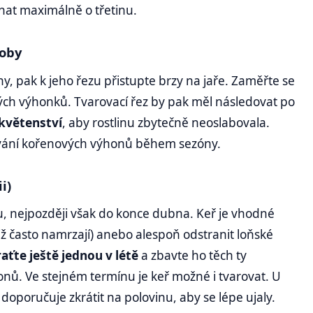
hat maximálně o třetinu.
soby
y, pak k jeho řezu přistupte brzy na jaře. Zaměřte se
ých výhonků. Tvarovací řez by pak měl následovat po
 květenství
, aby rostlinu zbytečně neoslabovala.
ání kořenových výhonů během sezóny.
i)
nu, nejpozději však do konce dubna. Keř je vhodné
iž často namrzají) anebo alespoň odstranit loňské
aťte ještě jednou v létě
a zbavte ho těch ty
onů. Ve stejném termínu je keř možné i tvarovat. U
doporučuje zkrátit na polovinu, aby se lépe ujaly.