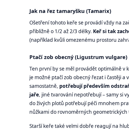
Jak na řez tamaryšku (Tamarix)
Ošetření tohoto keře se provádí vždy na zač
přibližně o 1/2 až 2/3 délky.
Keř si tak zac
(například kvůli omezenému prostoru zahra
Ptačí zob obecný (Ligustrum vulgare)
Ten první by se měl provádět optimálně v 
je možné ptačí zob obecný řezat i častěji a 
samostatně,
potřebují především odstr
jaře
, jiné tvarování nepotřebují – samy si
do živých plotů potřebují péči mnohem pravi
nůžkami do rovnoměrných geometrických tv
Starší keře také velmi dobře reagují na hlu