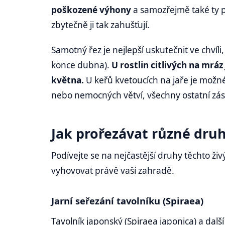
poškozené výhony
a samozřejmě také ty p
zbytečně ji tak zahušťují.
Samotný řez je nejlepší uskutečnit ve chvíli
konce dubna).
U rostlin citlivých na mrá
května.
U keřů kvetoucích na jaře je možné
nebo nemocných větví, všechny ostatní zás
Jak prořezávat různé dru
Podívejte se na nejčastější druhy těchto ž
vyhovovat právě vaší zahradě.
Jarní seřezání tavolníku (Spiraea)
Tavolník japonský (Spiraea japonica) a dalš