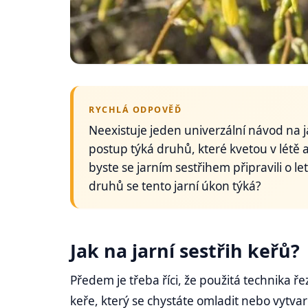
RYCHLÁ ODPOVĚĎ
Neexistuje jeden univerzální návod na ja
postup týká druhů, které kvetou v létě 
byste se jarním sestřihem připravili o l
druhů se tento jarní úkon týká?
Jak na jarní sestřih keřů?
Předem je třeba říci, že použitá technika 
keře, který se chystáte omladit nebo vytva