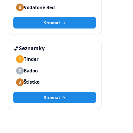
Vodafone Red
3
Srovnat →
💕
Seznamky
Tinder
1
Badoo
2
Štístko
3
Srovnat →