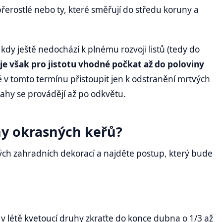
řerostlé nebo ty, které směřují do středu koruny a
, kdy ještě nedochází k plnému rozvoji listů (tedy do
z je však pro jistotu vhodné počkat až do poloviny
 v tomto termínu přistoupit jen k odstranění mrtvých
ahy se provádějí až po odkvětu.
hy okrasných keřů?
ivých zahradních dekorací a najděte postup, který bude
í v létě kvetoucí druhy zkraťte do konce dubna o 1/3 až