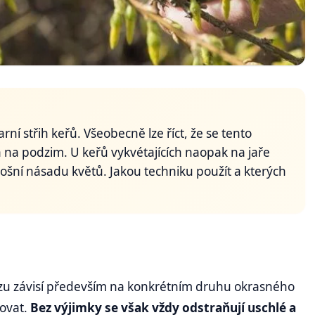
rní střih keřů. Všeobecně lze říct, že se tento
a na podzim. U keřů vykvétajících naopak na jaře
etošní násadu květů. Jakou techniku použít a kterých
řezu závisí především na konkrétním druhu okrasného
rovat.
Bez výjimky se však vždy odstraňují uschlé a