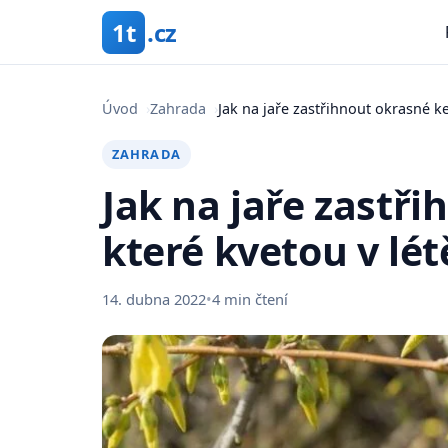
1t
.cz
Úvod
›
Zahrada
›
Jak na jaře zastřihnout okrasné ke
ZAHRADA
Jak na jaře zastři
které kvetou v lé
14. dubna 2022
•
4 min čtení