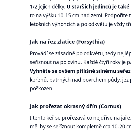
1/2 jejich délky.
U starších jedinců je také
to na výšku 10-15 cm nad zemí. Podpoříte ta
letošních výhoncích a po odkvětu je vždy tř
Jak na řez zlatice (Forsythia)
Provádí se zásadně po odkvětu, tedy nejlépe
seříznout na polovinu. Každé čtyři roky je p
Vyhněte se ovšem přílišné silnému seřez
kořenů, patrných nad povrchem půdy, jež po
poškozen.
Jak prořezat okrasný dřín (Cornus)
I tento keř se prořezává co nejdříve na ja
měl by se seříznout kompletně cca 10-20 