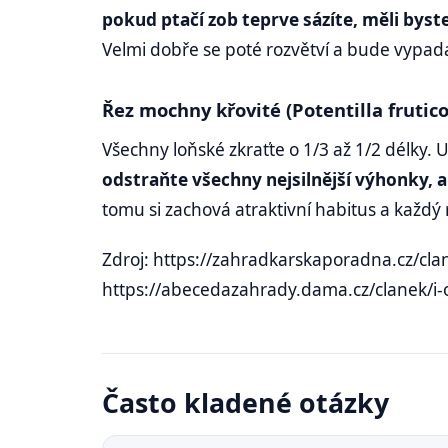
pokud ptačí zob teprve sázíte, měli byste
Velmi dobře se poté rozvětví a bude vypa
Řez mochny křovité (Potentilla frutico
Všechny loňské zkraťte o 1/3 až 1/2 délky. 
odstraňte všechny nejsilnější výhonky, 
tomu si zachová atraktivní habitus a každý
Zdroj: https://zahradkarskaporadna.cz/cla
https://abecedazahrady.dama.cz/clanek/i-o
Často kladené otázky