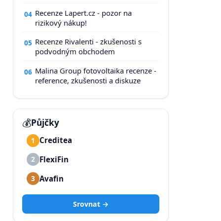
Recenze Lapert.cz - pozor na
04
rizikový nákup!
Recenze Rivalenti - zkušenosti s
05
podvodným obchodem
Malina Group fotovoltaika recenze -
06
reference, zkušenosti a diskuze
💰
Půjčky
Creditea
1
FlexiFin
2
Avafin
3
Srovnat →