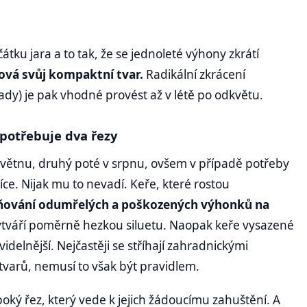
átku jara a to tak, že se jednoleté výhony zkrátí
hová svůj kompaktní tvar.
Radikální zkrácení
dy) je pak vhodné provést až v létě po odkvětu.
 potřebuje dva řezy
květnu, druhý poté v srpnu, ovšem v případě potřeby
více. Nijak mu to nevadí. Keře, které rostou
aňování odumřelých a poškozených výhonků na
 vytváří poměrně hezkou siluetu. Naopak keře vysazené
delnější. Nejčastěji se stříhají zahradnickými
arů, nemusí to však být pravidlem.
boký řez, který vede k jejich žádoucímu zahuštění. A