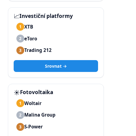
📈
Investiční platformy
XTB
1
eToro
2
Trading 212
3
Srovnat →
☀️
Fotovoltaika
Woltair
1
Malina Group
2
S-Power
3