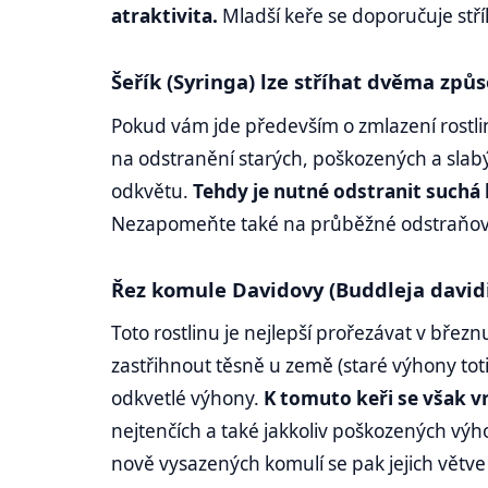
atraktivita.
Mladší keře se doporučuje stří
Šeřík (Syringa) lze stříhat dvěma způ
Pokud vám jde především o zmlazení rostlin
na odstranění starých, poškozených a slab
odkvětu.
Tehdy je nutné odstranit suchá
Nezapomeňte také na průběžné odstraňov
Řez komule Davidovy (Buddleja davidi
Toto rostlinu je nejlepší prořezávat v břez
zastřihnout těsně u země (staré výhony tot
odkvetlé výhony.
K tomuto keři se však vr
nejtenčích a také jakkoliv poškozených výh
nově vysazených komulí se pak jejich větve 