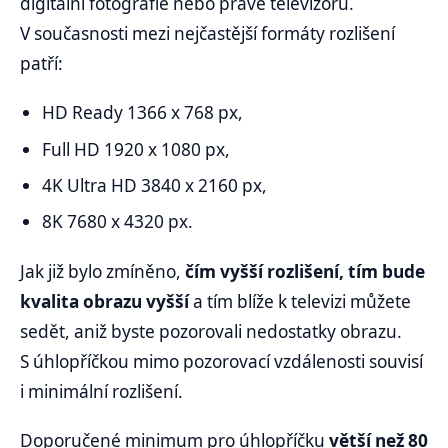
digitální fotografie nebo právě televizoru.
V současnosti mezi nejčastější formáty rozlišení
patří:
HD Ready 1366 x 768 px,
Full HD 1920 x 1080 px,
4K Ultra HD 3840 x 2160 px,
8K 7680 x 4320 px.
Jak již bylo zmíněno,
čím vyšší rozlišení, tím bude
kvalita obrazu vyšší
a tím blíže k televizi můžete
sedět, aniž byste pozorovali nedostatky obrazu.
S úhlopříčkou mimo pozorovací vzdálenosti souvisí
i minimální rozlišení.
Doporučené minimum pro úhlopříčku
větší než 80