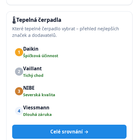
🌡️
Tepelná čerpadla
Které tepelné čerpadlo vybrat – přehled nejlepších
značek a dodavatelů.
Daikin
1
Špičková účinnost
Vaillant
2
Tichý chod
NIBE
3
Severská kvalita
Viessmann
4
Dlouhá záruka
Celé srovnání →