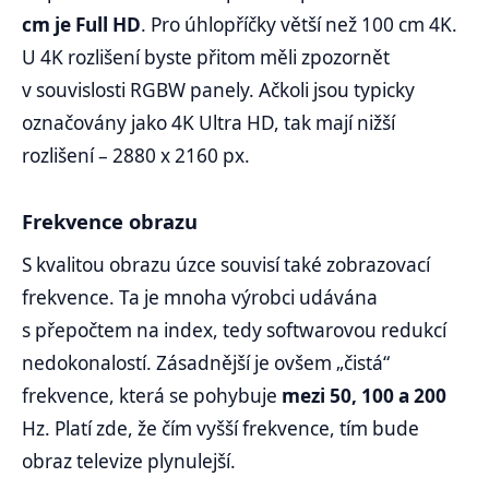
cm je Full HD
. Pro úhlopříčky větší než 100 cm 4K.
U 4K rozlišení byste přitom měli zpozornět
v souvislosti RGBW panely. Ačkoli jsou typicky
označovány jako 4K Ultra HD, tak mají nižší
rozlišení – 2880 x 2160 px.
Frekvence obrazu
S kvalitou obrazu úzce souvisí také zobrazovací
frekvence. Ta je mnoha výrobci udávána
s přepočtem na index, tedy softwarovou redukcí
nedokonalostí. Zásadnější je ovšem „čistá“
frekvence, která se pohybuje
mezi 50, 100 a 200
Hz. Platí zde, že čím vyšší frekvence, tím bude
obraz televize plynulejší.