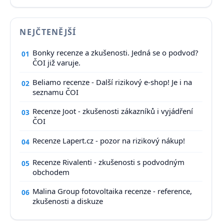
NEJČTENĚJŠÍ
Bonky recenze a zkušenosti. Jedná se o podvod?
01
ČOI již varuje.
Beliamo recenze - Další rizikový e-shop! Je i na
02
seznamu ČOI
Recenze Joot - zkušenosti zákazníků i vyjádření
03
ČOI
Recenze Lapert.cz - pozor na rizikový nákup!
04
Recenze Rivalenti - zkušenosti s podvodným
05
obchodem
Malina Group fotovoltaika recenze - reference,
06
zkušenosti a diskuze