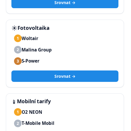
Srovnat →
☀️
Fotovoltaika
Woltair
1
Malina Group
2
S-Power
3
Srovnat →
📱
Mobilní tarify
O2 NEON
1
T-Mobile Mobil
2