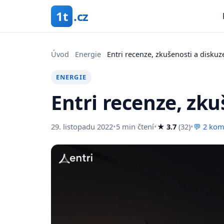
1t
.cz
Úvod
›
Energie
›
Entri recenze, zkušenosti a diskuz
ENERGIE
Entri recenze, zku
29. listopadu 2022
•
5 min čtení
•
★ 3.7
(32)
•
💬 2 ko