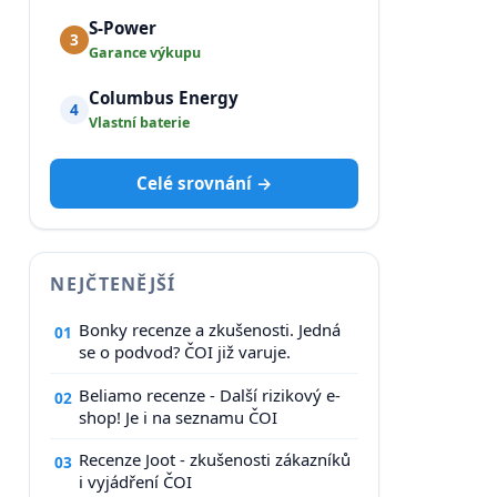
S-Power
3
Garance výkupu
Columbus Energy
4
Vlastní baterie
Celé srovnání →
NEJČTENĚJŠÍ
Bonky recenze a zkušenosti. Jedná
01
se o podvod? ČOI již varuje.
Beliamo recenze - Další rizikový e-
02
shop! Je i na seznamu ČOI
Recenze Joot - zkušenosti zákazníků
03
i vyjádření ČOI