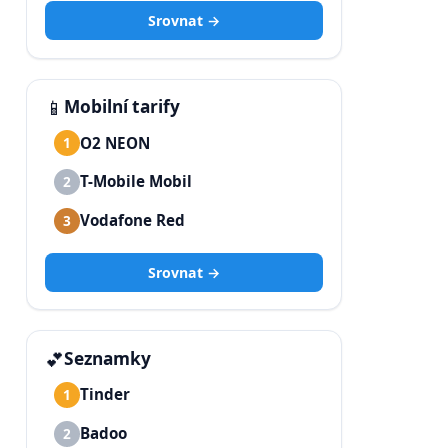
Srovnat →
📱
Mobilní tarify
O2 NEON
1
T-Mobile Mobil
2
Vodafone Red
3
Srovnat →
💕
Seznamky
Tinder
1
Badoo
2