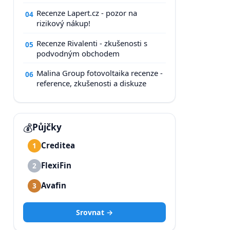
Recenze Lapert.cz - pozor na
04
rizikový nákup!
Recenze Rivalenti - zkušenosti s
05
podvodným obchodem
Malina Group fotovoltaika recenze -
06
reference, zkušenosti a diskuze
💰
Půjčky
Creditea
1
FlexiFin
2
Avafin
3
Srovnat →