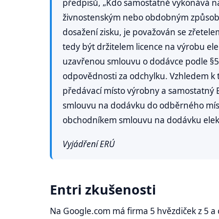
předpisů, „Kdo samostatně vykonává na
živnostenským nebo obdobným způsobe
dosažení zisku, je považován se zřetelem
tedy být držitelem licence na výrobu e
uzavřenou smlouvu o dodávce podle §5
odpovědnosti za odchylku. Vzhledem k
předávací místo výrobny a samostatný 
smlouvu na dodávku do odběrného míst
obchodníkem smlouvu na dodávku elektř
Vyjádření ERÚ
Entri zkušenosti
Na Google.com má firma 5 hvězdiček z 5 a 