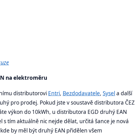
kuze
AN na elektroměru
nímu distributorovi
Entri
,
Bezdodavatele
,
Sysel
a další
uhý pro prodej. Pokud jste v soustavě distributora ČEZ
te výkon do 10kWh, u distributora EGD druhý EAN
 s tím aktuálně nic nejde dělat, určitá šance je nová
23 kde by měl být druhý EAN přidělen všem