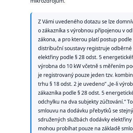
mikrozdrojům.
Z Vámi uvedeného dotazu se lze domnívat
o zákazníka s výrobnou připojenou v o
zákona, a pro kterou platí postup podle 
distribuční soustavy registruje odběrné
elektřiny podle § 28 odst. 5 energetic
výrobna do 10 kW včetně s měřením po
je registrovaný pouze jeden tzv. kombi
trhu § 18 odst. 2 je uvedeno“ „Je-li vý
zákazníka podle § 28 odst. 5 energetic
odchylku na dva subjekty zúčtování.“ T
smlouvu na dodávku přebytků se stej
sdružených službách dodávky elektřiny
mohou probíhat pouze na základě smlou