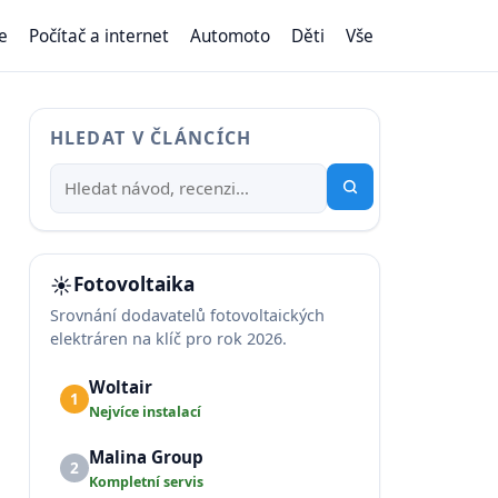
e
Počítač a internet
Automoto
Děti
Vše
HLEDAT V ČLÁNCÍCH
☀️
Fotovoltaika
Srovnání dodavatelů fotovoltaických
elektráren na klíč pro rok 2026.
Woltair
1
Nejvíce instalací
Malina Group
2
Kompletní servis