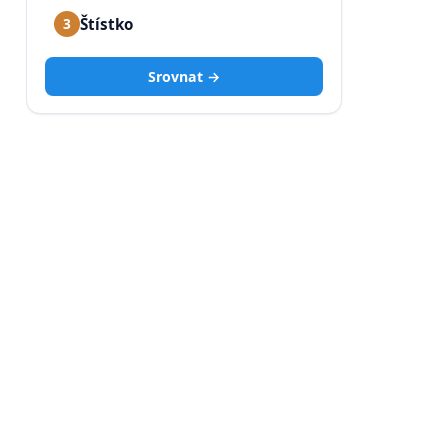
Štístko
3
Srovnat →